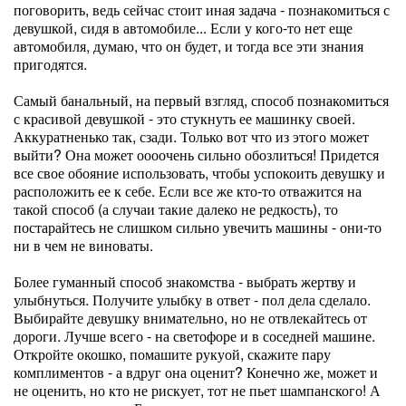
поговорить, ведь сейчас стоит иная задача - познакомиться с
девушкой, сидя в автомобиле... Если у кого-то нет еще
автомобиля, думаю, что он будет, и тогда все эти знания
пригодятся.
Самый банальный, на первый взгляд, способ познакомиться
с красивой девушкой - это стукнуть ее машинку своей.
Аккуратненько так, сзади. Только вот что из этого может
выйти? Она может оооочень сильно обозлиться! Придется
все свое обояние использовать, чтобы успокоить девушку и
расположить ее к себе. Если все же кто-то отважится на
такой способ (а случаи такие далеко не редкость), то
постарайтесь не слишком сильно увечить машины - они-то
ни в чем не виноваты.
Более гуманный способ знакомства - выбрать жертву и
улыбнуться. Получите улыбку в ответ - пол дела сделало.
Выбирайте девушку внимательно, но не отвлекайтесь от
дороги. Лучше всего - на светофоре и в соседней машине.
Откройте окошко, помашите рукуой, скажите пару
комплиментов - а вдруг она оценит? Конечно же, может и
не оценить, но кто не рискует, тот не пьет шампанского! А