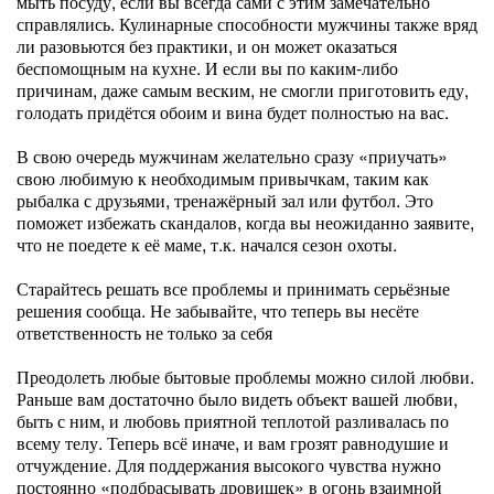
мыть посуду, если вы всегда сами с этим замечательно
справлялись. Кулинарные способности мужчины также вряд
ли разовьются без практики, и он может оказаться
беспомощным на кухне. И если вы по каким-либо
причинам, даже самым веским, не смогли приготовить еду,
голодать придётся обоим и вина будет полностью на вас.
В свою очередь мужчинам желательно сразу «приучать»
свою любимую к необходимым привычкам, таким как
рыбалка с друзьями, тренажёрный зал или футбол. Это
поможет избежать скандалов, когда вы неожиданно заявите,
что не поедете к её маме, т.к. начался сезон охоты.
Старайтесь решать все проблемы и принимать серьёзные
решения сообща. Не забывайте, что теперь вы несёте
ответственность не только за себя
Преодолеть любые бытовые проблемы можно силой любви.
Раньше вам достаточно было видеть объект вашей любви,
быть с ним, и любовь приятной теплотой разливалась по
всему телу. Теперь всё иначе, и вам грозят равнодушие и
отчуждение. Для поддержания высокого чувства нужно
постоянно «подбрасывать дровишек» в огонь взаимной