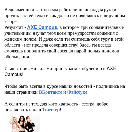
Ведь именно для этого мы работали не покладая рук (и
прочих частей тела) и так долго не появлялись в лирушном
эфире.
Результат -
AXE Campus
, в котором три соблазнительные
учительницы научат тебя всем премудростям общения с
женским полом. И даже если ты считаешь себя гуру в этой
области - нет предела совершенству! Здесь ты всегда
сможешь пополнить свой арсенал парой новых приемов
обольщения.
Итак, с новыми силами приступаем к обучению в AXE
Campus!
Чтобы быть всегда в курсе наших новостей - подпишись на
наши странички
ВКонтакте
и
Фэйсбуке
А если ты из тех, для кого краткость - сестра, добро
пожаловать в наш
Твиттер
!