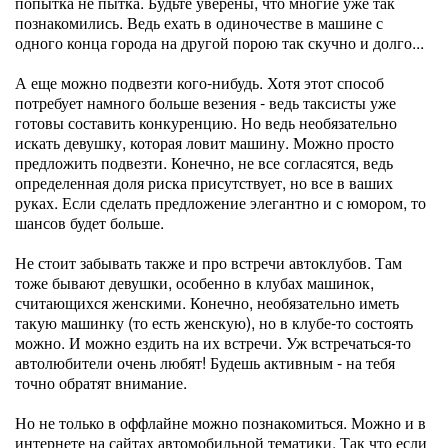
попытка не пытка. Будьте уверены, что многие уже так
познакомились. Ведь ехать в одиночестве в машине с
одного конца города на другой порою так скучно и долго...
А еще можно подвезти кого-нибудь. Хотя этот способ
потребует намного больше везения - ведь таксисты уже
готовы составить конкуренцию. Но ведь необязательно
искать девушку, которая ловит машину. Можно просто
предложить подвезти. Конечно, не все согласятся, ведь
определенная доля риска присутствует, но все в ваших
руках. Если сделать предложение элегантно и с юмором, то
шансов будет больше.
Не стоит забывать также и про встречи автоклубов. Там
тоже бывают девушки, особенно в клубах машинок,
считающихся женскими. Конечно, необязательно иметь
такую машинку (то есть женскую), но в клубе-то состоять
можно. И можно ездить на их встречи. Уж встречаться-то
автолюбители очень любят! Будешь активным - на тебя
точно обратят внимание.
Но не только в оффлайне можно познакомиться. Можно и в
интернете на сайтах автомобильной тематики. Так что если