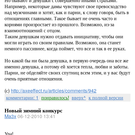
Но бывают и девушки с совершенно иными страхами.
Например, некоторые дамы чувствуют свое превосходство
над мужчинами и хотят, как и парни, к слову говоря, быть в
отношениях главными. Такое бывает не очень часто и
корнями произростает из прошлого. Возможно, из-за
взаимоотношений с отцом.
Таким девушкам нужно отдавать инициативу, чтобы они
могли играть по своим правилам. Возможно, она станет
немного пассивнее, когда поймет, что все и так в ее руках.
Но какой бы ни была девушка, в первую очередь она все же
именно девушка, а потому ей хоется тепла, любви и заботы.
Парни, не обделяйте своих спутниц всем этим, и у вас будут
очень приятные отношения.
(с)
http://axeeffect.ru/articles/comments/942
комментарии: 1
понравилось!
вверх^
к полной версии
Новый зимний конкурс
Ma3x
06-12-2010 13:41
Ура!