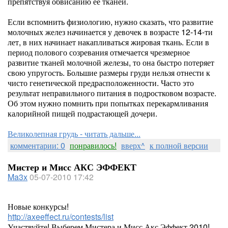
препятствуя обвисанию ее тканей.
Если вспомнить физиологию, нужно сказать, что развитие
молочных желез начинается у девочек в возрасте 12-14-ти
лет, в них начинает накапливаться жировая ткань. Если в
период полового созревания отмечается чрезмерное
развитие тканей молочной железы, то она быстро потеряет
свою упругость. Большие размеры груди нельзя отнести к
чисто генетической предрасположенности. Часто это
результат неправильного питания в подростковом возрасте.
Об этом нужно помнить при попытках перекармливания
калорийной пищей подрастающей дочери.
Великолепная грудь - читать дальше...
комментарии: 0
понравилось!
вверх^
к полной версии
Мистер и Мисс АКС ЭФФЕКТ
Ma3x
05-07-2010 17:42
Новые конкурсы!
http://axeeffect.ru/contests/list
Участвуйте! Выберем Мистера и Мисс Акс Эффект 2010!