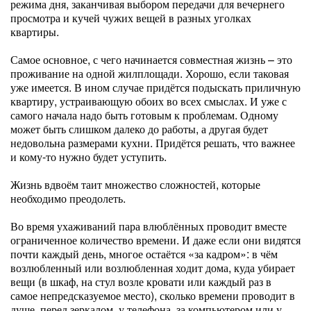
режима дня, заканчивая выбором передачи для вечернего
просмотра и кучей чужих вещей в разных уголках
квартиры.
Самое основное, с чего начинается совместная жизнь – это
проживание на одной жилплощади. Хорошо, если таковая
уже имеется. В ином случае придётся подыскать приличную
квартиру, устраивающую обоих во всех смыслах. И уже с
самого начала надо быть готовым к проблемам. Одному
может быть слишком далеко до работы, а другая будет
недовольна размерами кухни. Придётся решать, что важнее
и кому-то нужно будет уступить.
Жизнь вдвоём таит множество сложностей, которые
необходимо преодолеть.
Во время ухаживаний пара влюблённых проводит вместе
ограниченное количество времени. И даже если они видятся
почти каждый день, многое остаётся «за кадром»: в чём
возлюбленный или возлюбленная ходит дома, куда убирает
вещи (в шкаф, на стул возле кровати или каждый раз в
самое непредсказуемое место), сколько времени проводит в
душе, перед зеркалом, у телефона, за компьютером или у