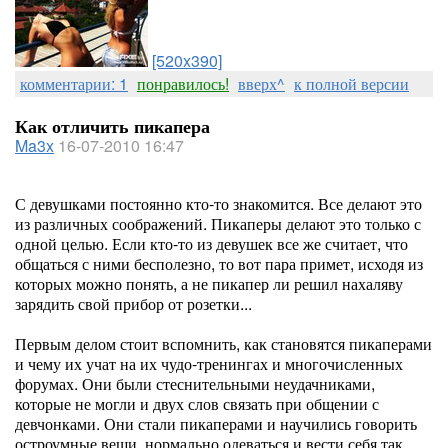
[520x390]
комментарии: 1
понравилось!
вверх^
к полной версии
Как отличить пикапера
Ma3x
16-07-2010 16:47
С девушками постоянно кто-то знакомится. Все делают это
из различных соображений. Пикаперы делают это только с
одной целью. Если кто-то из девушек все же считает, что
общаться с ними бесполезно, то вот пара примет, исходя из
которых можно понять, а не пикапер ли решил нахаляву
зарядить свой прибор от розетки...
Первым делом стоит вспомнить, как становятся пикаперами
и чему их учат на их чудо-тренингах и многочисленных
форумах. Они были стеснительными неудачниками,
которые не могли и двух слов связать при общении с
девчонками. Они стали пикаперами и научились говорить
остроумные вещи, нормально одеваться и вести себя так,