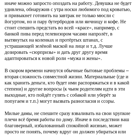
иначе можно запросто опоздать на работу. Девушка не будет
удивлена, обнаружив с утра носки любимого под кроватью,
и привыкнет готовить на завтрак не только мюсли с
йогуртом, но и пару бутербродов или яичницу и кофе. Не
стоит спешить предстать во всей «красе», например, с
банкой пива перед телевизором часами напролёт, в
вытянутых на коленках и протёртых штанах, с
устрашающей зелёной маской на лице и т.д. Лучше
дозировать «сюрпризы» и дать друг другу время
адаптироваться к новой роли «мужа и жены».
В скором времени начнутся обычные бытовые проблемы –
вторая сложность совместной жизни. Материальные (где и
как хранить деньги, кто будет ими распоряжаться и в какой
степени) и другие вопросы (к чьим родителям идти в эти
выходные, кто пойдёт гулять с собакой или уберёт за
попугаем и т.п.) могут вызвать разногласия и ссоры.
Милые дамы, не спешите сразу взваливать на свои хрупкие
плечи всё бремя работы по дому. Иначе в последствии ваш
благоверный, избалованный спокойной жизнью, может
просто не понять, почему вдруг он должен убираться или