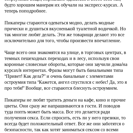
будто хорошим манерам их обучали на экспресс-курсах. А
теперь поподробнее.
Пикаперы стараются одеваться модно, делать модные
прически и душиться вкусненькой туалетной водичкой. Но
так многие любят делать. Эти же товарищи делают это все
исключительно для того, чтобы произвести впечатление.
Чаще всего они знакомятся на улице, в торговых центрах, в
темных пешеходных переходах и в лесу, используя свои
коронные словесные обороты, которые они заучили дома/на
курсах/в интернетах. Фразы могут быть банальными типа
“Привет! Как дела?” и очень банальные с элементами
остроумия типа “Кажется, ангел спустился с небес! Да, это я
про тебя!” Вообще, все стараются блеснуть остроумием.
Пикаперы не любят тратить деньги на кафе, кино и прочие
цветы. Они сразу же напрашиваются в гости. И поводов
туда попть может быть масса. Все это делается ради
получения секса. Если спросить, есть ли у него презики, то
всегда будет положительный ответ. Все же они заботятся о
безопасности, так как хотят заниматься сексом со всеми