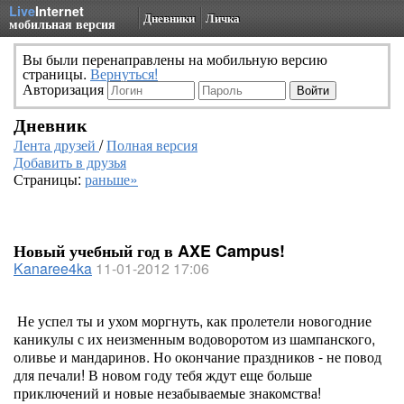
Live
Internet
Дневники
Личка
мобильная версия
Вы были перенаправлены на мобильную версию
страницы.
Вернуться!
Авторизация
Дневник
Лента друзей
/
Полная версия
Добавить в друзья
Страницы:
раньше»
Новый учебный год в AXE Campus!
Kanaree4ka
11-01-2012 17:06
Не успел ты и ухом моргнуть, как пролетели новогодние
каникулы с их неизменным водоворотом из шампанского,
оливье и мандаринов. Но окончание праздников - не повод
для печали! В новом году тебя ждут еще больше
приключений и новые незабываемые знакомства!