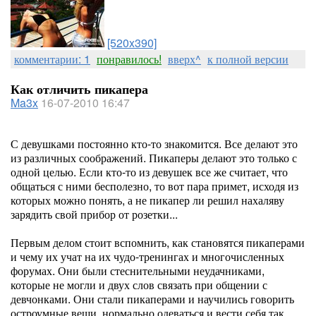
[520x390]
комментарии: 1
понравилось!
вверх^
к полной версии
Как отличить пикапера
Ma3x
16-07-2010 16:47
С девушками постоянно кто-то знакомится. Все делают это
из различных соображений. Пикаперы делают это только с
одной целью. Если кто-то из девушек все же считает, что
общаться с ними бесполезно, то вот пара примет, исходя из
которых можно понять, а не пикапер ли решил нахаляву
зарядить свой прибор от розетки...
Первым делом стоит вспомнить, как становятся пикаперами
и чему их учат на их чудо-тренингах и многочисленных
форумах. Они были стеснительными неудачниками,
которые не могли и двух слов связать при общении с
девчонками. Они стали пикаперами и научились говорить
остроумные вещи, нормально одеваться и вести себя так,