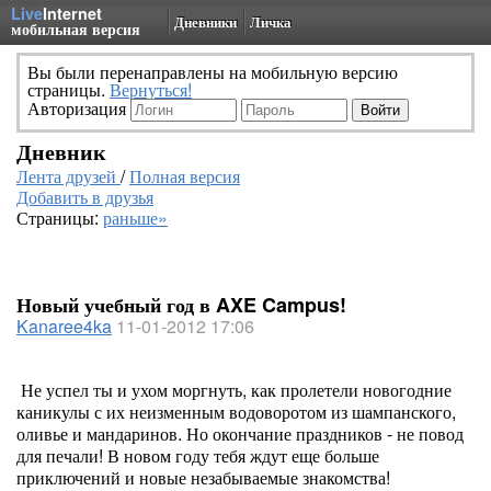
Live
Internet
Дневники
Личка
мобильная версия
Вы были перенаправлены на мобильную версию
страницы.
Вернуться!
Авторизация
Дневник
Лента друзей
/
Полная версия
Добавить в друзья
Страницы:
раньше»
Новый учебный год в AXE Campus!
Kanaree4ka
11-01-2012 17:06
Не успел ты и ухом моргнуть, как пролетели новогодние
каникулы с их неизменным водоворотом из шампанского,
оливье и мандаринов. Но окончание праздников - не повод
для печали! В новом году тебя ждут еще больше
приключений и новые незабываемые знакомства!