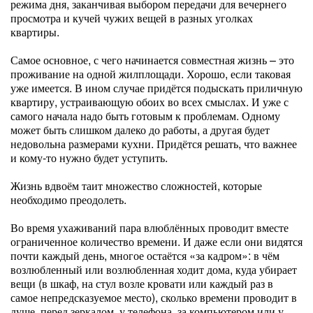
режима дня, заканчивая выбором передачи для вечернего
просмотра и кучей чужих вещей в разных уголках
квартиры.
Самое основное, с чего начинается совместная жизнь – это
проживание на одной жилплощади. Хорошо, если таковая
уже имеется. В ином случае придётся подыскать приличную
квартиру, устраивающую обоих во всех смыслах. И уже с
самого начала надо быть готовым к проблемам. Одному
может быть слишком далеко до работы, а другая будет
недовольна размерами кухни. Придётся решать, что важнее
и кому-то нужно будет уступить.
Жизнь вдвоём таит множество сложностей, которые
необходимо преодолеть.
Во время ухаживаний пара влюблённых проводит вместе
ограниченное количество времени. И даже если они видятся
почти каждый день, многое остаётся «за кадром»: в чём
возлюбленный или возлюбленная ходит дома, куда убирает
вещи (в шкаф, на стул возле кровати или каждый раз в
самое непредсказуемое место), сколько времени проводит в
душе, перед зеркалом, у телефона, за компьютером или у