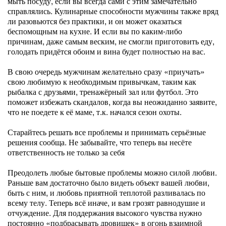
мыть посуду, если вы всегда сами с этим замечательно
справлялись. Кулинарные способности мужчины также вряд
ли разовьются без практики, и он может оказаться
беспомощным на кухне. И если вы по каким-либо
причинам, даже самым веским, не смогли приготовить еду,
голодать придётся обоим и вина будет полностью на вас.
В свою очередь мужчинам желательно сразу «приучать»
свою любимую к необходимым привычкам, таким как
рыбалка с друзьями, тренажёрный зал или футбол. Это
поможет избежать скандалов, когда вы неожиданно заявите,
что не поедете к её маме, т.к. начался сезон охоты.
Старайтесь решать все проблемы и принимать серьёзные
решения сообща. Не забывайте, что теперь вы несёте
ответственность не только за себя
Преодолеть любые бытовые проблемы можно силой любви.
Раньше вам достаточно было видеть объект вашей любви,
быть с ним, и любовь приятной теплотой разливалась по
всему телу. Теперь всё иначе, и вам грозят равнодушие и
отчуждение. Для поддержания высокого чувства нужно
постоянно «подбрасывать дровишек» в огонь взаимной