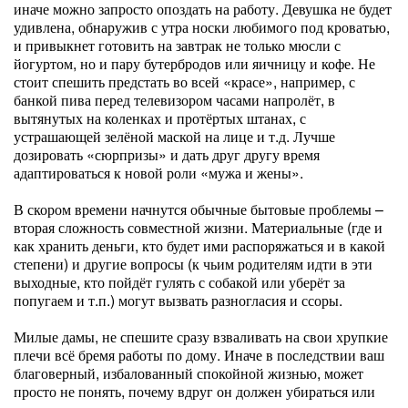
иначе можно запросто опоздать на работу. Девушка не будет
удивлена, обнаружив с утра носки любимого под кроватью,
и привыкнет готовить на завтрак не только мюсли с
йогуртом, но и пару бутербродов или яичницу и кофе. Не
стоит спешить предстать во всей «красе», например, с
банкой пива перед телевизором часами напролёт, в
вытянутых на коленках и протёртых штанах, с
устрашающей зелёной маской на лице и т.д. Лучше
дозировать «сюрпризы» и дать друг другу время
адаптироваться к новой роли «мужа и жены».
В скором времени начнутся обычные бытовые проблемы –
вторая сложность совместной жизни. Материальные (где и
как хранить деньги, кто будет ими распоряжаться и в какой
степени) и другие вопросы (к чьим родителям идти в эти
выходные, кто пойдёт гулять с собакой или уберёт за
попугаем и т.п.) могут вызвать разногласия и ссоры.
Милые дамы, не спешите сразу взваливать на свои хрупкие
плечи всё бремя работы по дому. Иначе в последствии ваш
благоверный, избалованный спокойной жизнью, может
просто не понять, почему вдруг он должен убираться или