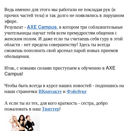
Ведь именно для этого мы работали не покладая рук (и
прочих частей тела) и так долго не появлялись в лирушном
эфире.
Результат -
AXE Campus
, в котором три соблазнительные
учительницы научат тебя всем премудростям общения с
женским полом. И даже если ты считаешь себя гуру в этой
области - нет предела совершенству! Здесь ты всегда
сможешь пополнить свой арсенал парой новых приемов
обольщения.
Итак, с новыми силами приступаем к обучению в AXE
Campus!
Чтобы быть всегда в курсе наших новостей - подпишись на
наши странички
ВКонтакте
и
Фэйсбуке
А если ты из тех, для кого краткость - сестра, добро
пожаловать в наш
Твиттер
!