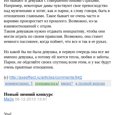
Но бывают и девушки с совершенно иными страхами.
Например, некоторые дамы чувствуют свое превосходство
над мужчинами и хотят, как и парни, к слову говоря, быть в
отношениях главными. Такое бывает не очень часто и
корнями произростает из прошлого. Возможно, из-за
взаимоотношений с отцом.
Таким девушкам нужно отдавать инициативу, чтобы они
могли играть по своим правилам. Возможно, она станет
немного пассивнее, когда поймет, что все и так в ее руках.
Но какой бы ни была девушка, в первую очередь она все же
именно девушка, а потому ей хоется тепла, любви и заботы.
Парни, не обделяйте своих спутниц всем этим, и у вас будут
очень приятные отношения.
(с)
http://axeeffect.ru/articles/comments/942
комментарии: 1
понравилось!
вверх^
к полной версии
Новый зимний конкурс
Ma3x
06-12-2010 13:41
Ура!