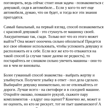
поговорить, ведь сейчас стоит иная задача - познакомиться с
девушкой, сидя в автомобиле... Если у кого-то нет еще
автомобиля, думаю, что он будет, и тогда все эти знания
пригодятся.
Самый банальный, на первый взгляд, способ познакомиться
с красивой девушкой - это стукнуть ее машинку своей.
Аккуратненько так, сзади. Только вот что из этого может
выйти? Она может оооочень сильно обозлиться! Придется
все свое обояние использовать, чтобы успокоить девушку и
расположить ее к себе. Если все же кто-то отважится на
такой способ (а случаи такие далеко не редкость), то
постарайтесь не слишком сильно увечить машины - они-то
ни в чем не виноваты.
Более гуманный способ знакомства - выбрать жертву и
улыбнуться. Получите улыбку в ответ - пол дела сделало.
Выбирайте девушку внимательно, но не отвлекайтесь от
дороги. Лучше всего - на светофоре и в соседней машине.
Откройте окошко, помашите рукуой, скажите пару
комплиментов - а вдруг она оценит? Конечно же, может и
не оценить, но кто не рискует, тот не пьет шампанского! А