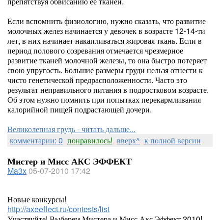
препятствуя обвисанию ее тканей.
Если вспомнить физиологию, нужно сказать, что развитие
молочных желез начинается у девочек в возрасте 12-14-ти
лет, в них начинает накапливаться жировая ткань. Если в
период полового созревания отмечается чрезмерное
развитие тканей молочной железы, то она быстро потеряет
свою упругость. Большие размеры груди нельзя отнести к
чисто генетической предрасположенности. Часто это
результат неправильного питания в подростковом возрасте.
Об этом нужно помнить при попытках перекармливания
калорийной пищей подрастающей дочери.
Великолепная грудь - читать дальше...
комментарии: 0
понравилось!
вверх^
к полной версии
Мистер и Мисс АКС ЭФФЕКТ
Ma3x
05-07-2010 17:42
Новые конкурсы!
http://axeeffect.ru/contests/list
Участвуйте! Выберем Мистера и Мисс Акс Эффект 2010!