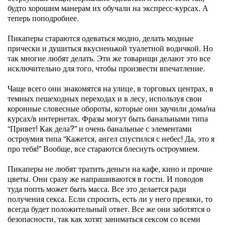
будто хорошим манерам их обучали на экспресс-курсах. А
теперь поподробнее.
Пикаперы стараются одеваться модно, делать модные
прически и душиться вкусненькой туалетной водичкой. Но
так многие любят делать. Эти же товарищи делают это все
исключительно для того, чтобы произвести впечатление.
Чаще всего они знакомятся на улице, в торговых центрах, в
темных пешеходных переходах и в лесу, используя свои
коронные словесные обороты, которые они заучили дома/на
курсах/в интернетах. Фразы могут быть банальными типа
“Привет! Как дела?” и очень банальные с элементами
остроумия типа “Кажется, ангел спустился с небес! Да, это я
про тебя!” Вообще, все стараются блеснуть остроумием.
Пикаперы не любят тратить деньги на кафе, кино и прочие
цветы. Они сразу же напрашиваются в гости. И поводов
туда попть может быть масса. Все это делается ради
получения секса. Если спросить, есть ли у него презики, то
всегда будет положительный ответ. Все же они заботятся о
безопасности, так как хотят заниматься сексом со всеми