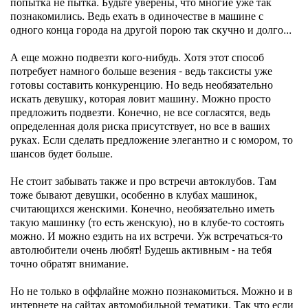
попытка не пытка. Будьте уверены, что многие уже так
познакомились. Ведь ехать в одиночестве в машине с
одного конца города на другой порою так скучно и долго...
А еще можно подвезти кого-нибудь. Хотя этот способ
потребует намного больше везения - ведь таксисты уже
готовы составить конкуренцию. Но ведь необязательно
искать девушку, которая ловит машину. Можно просто
предложить подвезти. Конечно, не все согласятся, ведь
определенная доля риска присутствует, но все в ваших
руках. Если сделать предложение элегантно и с юмором, то
шансов будет больше.
Не стоит забывать также и про встречи автоклубов. Там
тоже бывают девушки, особенно в клубах машинок,
считающихся женскими. Конечно, необязательно иметь
такую машинку (то есть женскую), но в клубе-то состоять
можно. И можно ездить на их встречи. Уж встречаться-то
автолюбители очень любят! Будешь активным - на тебя
точно обратят внимание.
Но не только в оффлайне можно познакомиться. Можно и в
интернете на сайтах автомобильной тематики. Так что если