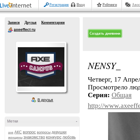
Регистрация
Вход
Рейтинги
Авос
Записи
Друзья
Комментарии
axeeffect ru
NENSY_
Четверг, 17 Апрел
Просмотрело лю
Серия:
Общая
В друзья
http://www.axeeffe
Метки
-
вопрос
АКС
девушки
вопросы
axe
конкурс
знакомство
любовь
женщины