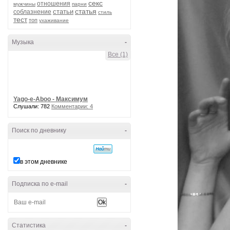
секс
отношения
мужчины
парни
статья
статьи
соблазнение
стиль
тест
топ
ухаживание
Музыка
-
Все (1)
Yago-e-Aboo - Максимум
Слушали: 782
Комментарии: 4
Поиск по дневнику
-
в этом дневнике
Подписка по e-mail
-
Статистика
-