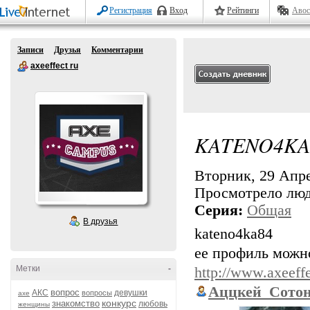
Регистрация
Вход
Рейтинги
Авос
Записи
Друзья
Комментарии
axeeffect ru
KATENO4KA
Вторник, 29 Апре
Просмотрело лю
Серия:
Общая
В друзья
kateno4ka84
ее профиль можно
Метки
-
http://www.axeeff
Аццкей_Сото
вопрос
АКС
девушки
вопросы
axe
конкурс
знакомство
любовь
женщины