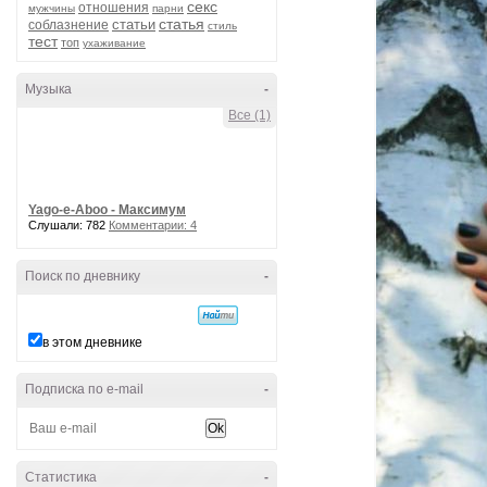
секс
отношения
мужчины
парни
статья
статьи
соблазнение
стиль
тест
топ
ухаживание
Музыка
-
Все (1)
Yago-e-Aboo - Максимум
Слушали: 782
Комментарии: 4
Поиск по дневнику
-
в этом дневнике
Подписка по e-mail
-
Статистика
-