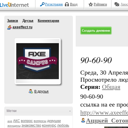
Регистрация
Вход
Рейтинги
Авос
Записи
Друзья
Комментарии
axeeffect ru
90-60-90
Среда, 30 Апреля 
Просмотрело лю
Серия:
Общая
В друзья
90-60-90
ссылка на ее про
Метки
-
http://www.axeeffe
Аццкей_Сото
вопрос
АКС
девушки
вопросы
axe
конкурс
знакомство
любовь
женщины