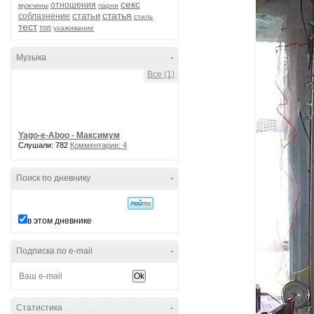
секс
отношения
мужчины
парни
статья
статьи
соблазнение
стиль
тест
топ
ухаживание
Музыка
-
Все (1)
Yago-e-Aboo - Максимум
Слушали: 782
Комментарии: 4
Поиск по дневнику
-
в этом дневнике
Подписка по e-mail
-
Статистика
-