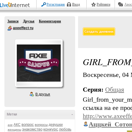
Регистрация
Вход
Рейтинги
Авос
Записи
Друзья
Комментарии
axeeffect ru
GIRL_FROM
Воскресенье, 04 
Серия:
Общая
В друзья
Girl_from_your_m
ссылка на ее про
Метки
-
http://www.axeeff
Аццкей_Сото
вопрос
АКС
девушки
вопросы
axe
конкурс
знакомство
любовь
женщины