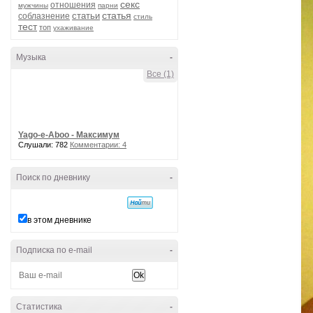
секс
отношения
мужчины
парни
статья
статьи
соблазнение
стиль
тест
топ
ухаживание
Музыка
-
Все (1)
Yago-e-Aboo - Максимум
Слушали: 782
Комментарии: 4
Поиск по дневнику
-
в этом дневнике
Подписка по e-mail
-
Статистика
-