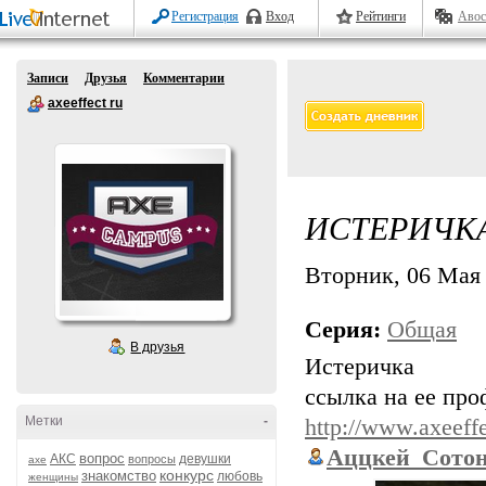
Регистрация
Вход
Рейтинги
Авос
Записи
Друзья
Комментарии
axeeffect ru
ИСТЕРИЧК
Вторник, 06 Мая 
Серия:
Общая
В друзья
Истеричка
ссылка на ее про
Метки
-
http://www.axeeff
Аццкей_Сото
вопрос
АКС
девушки
вопросы
axe
конкурс
знакомство
любовь
женщины