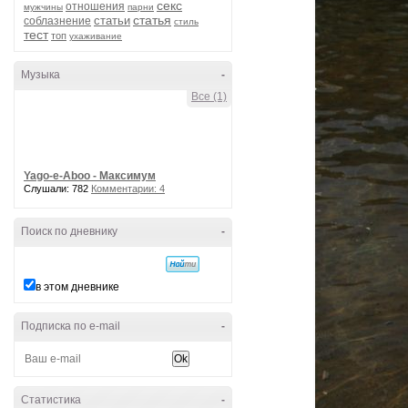
секс
отношения
мужчины
парни
статья
статьи
соблазнение
стиль
тест
топ
ухаживание
Музыка
-
Все (1)
Yago-e-Aboo - Максимум
Слушали: 782
Комментарии: 4
Поиск по дневнику
-
в этом дневнике
Подписка по e-mail
-
Статистика
-