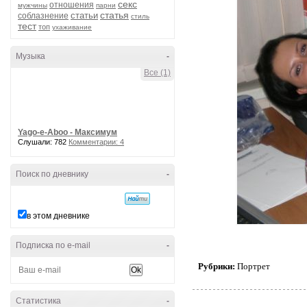
секс
отношения
мужчины
парни
статья
статьи
соблазнение
стиль
тест
топ
ухаживание
Музыка
-
Все (1)
Yago-e-Aboo - Максимум
Слушали: 782
Комментарии: 4
Поиск по дневнику
-
в этом дневнике
Подписка по e-mail
-
Рубрики:
Портрет
Статистика
-