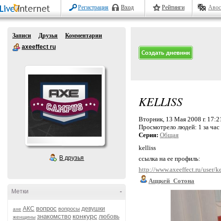
Регистрация
Вход
Рейтинги
Авос
Записи
Друзья
Комментарии
axeeffect ru
KELLISS
Вторник, 13 Мая 2008 г. 17:2
Просмотрело людей:
1 за час
Серия:
Общая
kelliss
В друзья
ссылка на ее профиль:
http://www.axeeffect.ru/user/ke
Аццкей_Сотона
Метки
-
вопрос
АКС
девушки
вопросы
axe
конкурс
знакомство
любовь
женщины