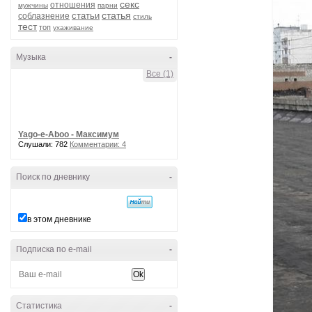
секс
отношения
мужчины
парни
статья
статьи
соблазнение
стиль
тест
топ
ухаживание
Музыка
-
Все (1)
Yago-e-Aboo - Максимум
Слушали: 782
Комментарии: 4
Поиск по дневнику
-
в этом дневнике
Подписка по e-mail
-
Статистика
-