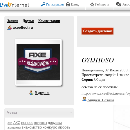
Регистрация
Вход
Рейтинги
Авос
Записи
Друзья
Комментарии
axeeffect ru
OYIJHUSO
Понедельник, 07 Июля 2008 г
Просмотрело людей:
1 за час
Серия:
Общая
ссылка на ее профиль:
В друзья
http://www.axeeffect.ru/user/o
Аццкей_Сотона
Метки
-
вопрос
АКС
девушки
вопросы
axe
конкурс
знакомство
любовь
женщины