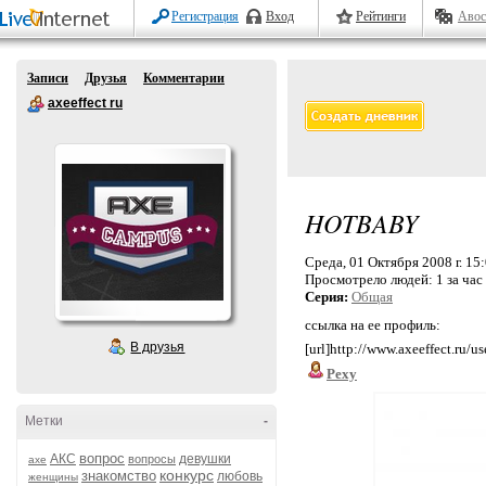
Регистрация
Вход
Рейтинги
Авос
Записи
Друзья
Комментарии
axeeffect ru
HOTBABY
Среда, 01 Октября 2008 г. 15
Просмотрело людей:
1 за час
Серия:
Общая
ссылка на ее профиль:
В друзья
[url]http://www.axeeffect.ru/u
Pexy
Метки
-
вопрос
АКС
девушки
вопросы
axe
конкурс
знакомство
любовь
женщины