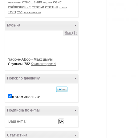
секс
отношения
мужчины
парни
статья
статьи
соблазнение
стиль
тест
топ
ухаживание
Музыка
-
Все (1)
Yago-e-Aboo - Максимум
Слушали: 782
Комментарии: 4
Поиск по дневнику
-
в этом дневнике
Подписка по e-mail
-
Статистика
-