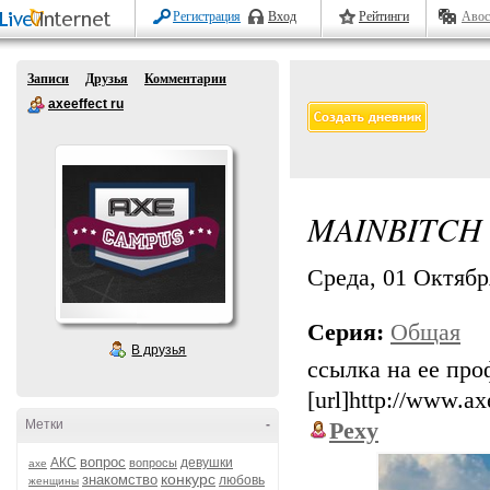
Регистрация
Вход
Рейтинги
Авос
Записи
Друзья
Комментарии
axeeffect ru
MAINBITCH
Среда, 01 Октября
Серия:
Общая
В друзья
ссылка на ее про
[url]http://www.axe
Метки
-
Pexy
вопрос
АКС
девушки
вопросы
axe
конкурс
знакомство
любовь
женщины