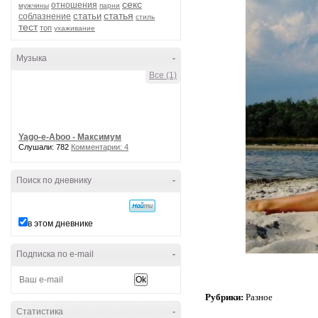
секс
отношения
мужчины
парни
статья
статьи
соблазнение
стиль
тест
топ
ухаживание
Музыка
-
Все (1)
Yago-e-Aboo - Максимум
Слушали: 782
Комментарии: 4
Поиск по дневнику
-
в этом дневнике
Подписка по e-mail
-
Рубрики:
Разное
Статистика
-