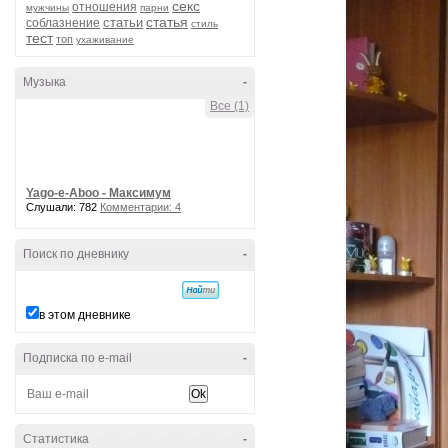
секс
отношения
мужчины
парни
статья
статьи
соблазнение
стиль
тест
топ
ухаживание
Музыка
-
Все (1)
Yago-e-Aboo - Максимум
Слушали: 782
Комментарии: 4
Поиск по дневнику
-
в этом дневнике
Подписка по e-mail
-
Статистика
-