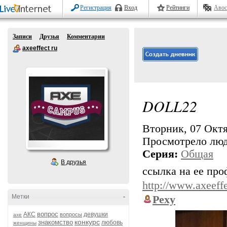
Регистрация
Вход
Рейтинги
Авос
Записи
Друзья
Комментарии
axeeffect ru
DOLL22
Вторник, 07 Октя
Просмотрело лю
Серия:
Общая
В друзья
ссылка на ее про
http://www.axeeffe
Метки
-
Pexy
вопрос
АКС
девушки
вопросы
axe
конкурс
знакомство
любовь
женщины