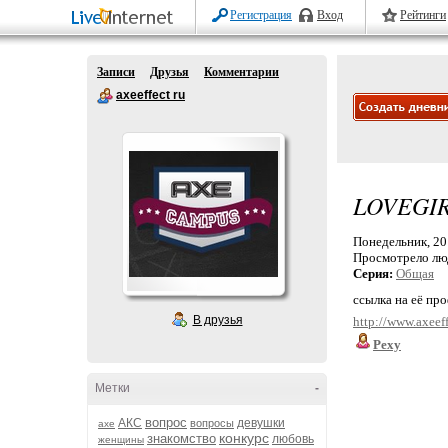
Регистрация
Вход
Рейтинги
Записи
Друзья
Комментарии
axeeffect ru
LOVEGI
Понедельник, 20 
Просмотрело лю
Серия:
Общая
ссылка на её пр
В друзья
http://www.axeeff
Pexy
Метки
-
вопрос
АКС
девушки
вопросы
axe
конкурс
знакомство
любовь
женщины