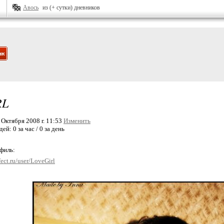
Авось
из (+ сутки) дневников
RL
Октября 2008 г. 11:53
Изменить
дей:
0 за час / 0 за день
офиль:
ect.ru/user/LoveGirl