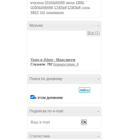
секс
отношения
мужчины
парни
статья
статьи
соблазнение
стиль
тест
топ
ухаживание
Музыка
-
Все (1)
Yago-e-Aboo - Максимум
Слушали: 782
Комментарии: 4
Поиск по дневнику
-
в этом дневнике
Подписка по e-mail
-
Статистика
-