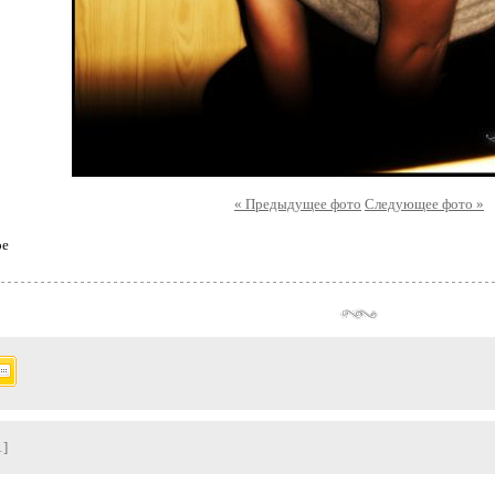
« Предыдущее фото
Следующее фото »
ое
1]