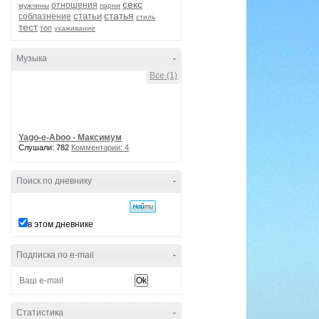
секс
отношения
мужчины
парни
статья
статьи
соблазнение
стиль
тест
топ
ухаживание
Музыка
-
Все (1)
Yago-e-Aboo - Максимум
Слушали: 782
Комментарии: 4
Поиск по дневнику
-
в этом дневнике
Подписка по e-mail
-
Статистика
-