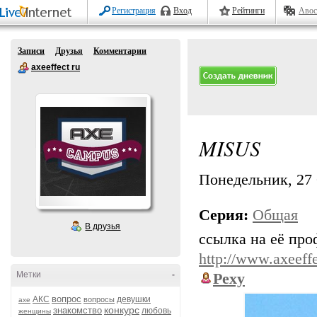
Регистрация
Вход
Рейтинги
Авос
Записи
Друзья
Комментарии
axeeffect ru
MISUS
Понедельник, 27 
Серия:
Общая
В друзья
ссылка на её про
http://www.axeeffe
Метки
-
Pexy
вопрос
АКС
девушки
вопросы
axe
конкурс
знакомство
любовь
женщины