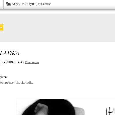
Авось
из (+ сутки) дневников
LADKA
ря 2008 г. 14:45
Изменить
офиль:
fect.ru/user/shockoladka