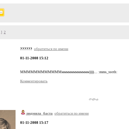
1]
2
??????
обратиться по имени
01-11-2008 15:12
ММММММММММММмммммммммммм)))).... :mms_teeth:
Комментировать
людмила_баста
обратиться по имени
01-11-2008 15:17