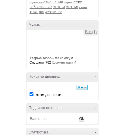
секс
отношения
мужчины
парни
статья
статьи
соблазнение
стиль
тест
топ
ухаживание
Музыка
-
Все (1)
Yago-e-Aboo - Максимум
Слушали: 782
Комментарии: 4
Поиск по дневнику
-
в этом дневнике
Подписка по e-mail
-
Статистика
-