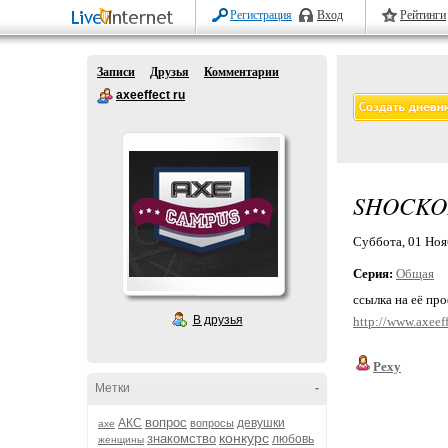
Регистрация
Вход
Рейтинги
Записи
Друзья
Комментарии
axeeffect ru
SHOCKO
Суббота, 01 Нояб
Серия:
Общая
ссылка на её пр
В друзья
http://www.axeef
Pexy
Метки
-
вопрос
АКС
девушки
вопросы
axe
конкурс
знакомство
любовь
женщины