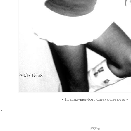
« Предыдущее фото
Следующее фото »
ое