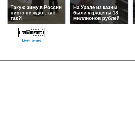
Такую зиму в России
На Урале из казны
никто не ждал: как
были украдены 18
так?!
миллионов рублей
LiveInternet