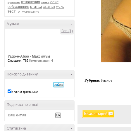
секс
отношения
мужчины
парни
статья
статьи
соблазнение
стиль
тест
топ
ухаживание
Музыка
-
Все (1)
Yago-e-Aboo - Максимум
Слушали: 782
Комментарии: 4
Поиск по дневнику
-
Рубрики:
Разное
в этом дневнике
Подписка по e-mail
-
Статистика
-