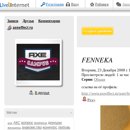
Регистрация
Вход
Рейтинги
Авос
Записи
Друзья
Комментарии
axeeffect ru
FENNEKA
Вторник, 23 Декабря 2008 г. 
Просмотрело людей:
1 за час
Серия:
Общая
ссылка на её профиль:
В друзья
http://www.axeeffect.ru/user/f
Pexy
Метки
-
вопрос
АКС
девушки
вопросы
axe
конкурс
знакомство
любовь
женщины