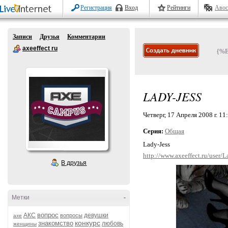
Регистрация
Вход
Рейтинги
Авос
Записи
Друзья
Комментарии
axeeffect ru
{%
LADY-JESS
Четверг, 17 Апреля 2008 г. 11
Серия:
Общая
Lady-Jess
http://www.axeeffect.ru/user/L
В друзья
Метки
-
вопрос
АКС
девушки
вопросы
axe
конкурс
знакомство
любовь
женщины