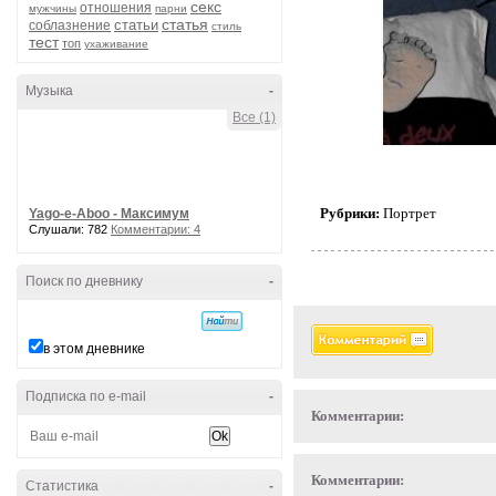
секс
отношения
мужчины
парни
статья
статьи
соблазнение
стиль
тест
топ
ухаживание
Музыка
-
Все (1)
Рубрики:
Портрет
Yago-e-Aboo - Максимум
Слушали: 782
Комментарии: 4
Поиск по дневнику
-
в этом дневнике
Подписка по e-mail
-
Комментарии:
Комментарии:
Статистика
-