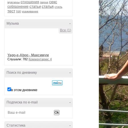
секс
отношения
мужчины
парни
статья
статьи
соблазнение
стиль
тест
топ
ухаживание
Музыка
-
Все (1)
Yago-e-Aboo - Максимум
Слушали: 782
Комментарии: 4
Поиск по дневнику
-
в этом дневнике
Подписка по e-mail
-
Статистика
-