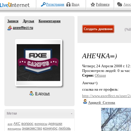
Регистрация
Вход
Рейтинги
Авос
Записи
Друзья
Комментарии
axeeffect ru
{%
АНЕЧКА=)
Четверг, 24 Апреля 2008 г. 12
Просмотрело людей:
0 за час
Серия:
Общая
Анечка=)
ссылка на ее профиль:
В друзья
http://www.axeeffect.ru/user/
Аццкей_Сотона
Метки
-
вопрос
АКС
девушки
вопросы
axe
конкурс
знакомство
любовь
женщины