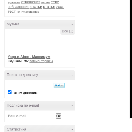
секс
отношения
мужчины
парни
статья
статьи
соблазнение
стиль
тест
топ
ухаживание
Музыка
-
Все (1)
Yago-e-Aboo - Максимум
Слушали: 782
Комментарии: 4
Поиск по дневнику
-
в этом дневнике
Подписка по e-mail
-
Статистика
-