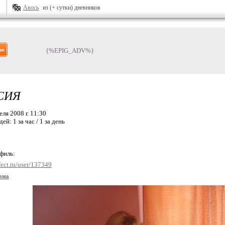
Авось
из (+ сутки) дневников
{%EPIG_ADV%}
СИЯ
ля 2008 г. 11:30
дей:
1 за час / 1 за день
офиль:
fect.ru/user/137349
она