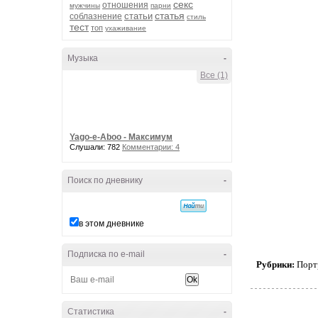
секс
отношения
мужчины
парни
статья
статьи
соблазнение
стиль
тест
топ
ухаживание
Музыка
-
Все (1)
Yago-e-Aboo - Максимум
Слушали: 782
Комментарии: 4
Поиск по дневнику
-
в этом дневнике
Подписка по e-mail
-
Рубрики:
Порт
Статистика
-