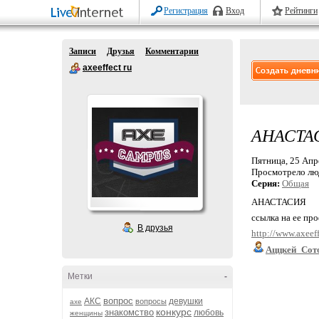
Регистрация
Вход
Рейтинги
Записи
Друзья
Комментарии
axeeffect ru
АНАСТА
Пятница, 25 Апре
Просмотрело лю
Серия:
Общая
АНАСТАСИЯ
ссылка на ее пр
В друзья
http://www.axeef
Аццкей_Сот
Метки
-
вопрос
АКС
девушки
вопросы
axe
конкурс
знакомство
любовь
женщины