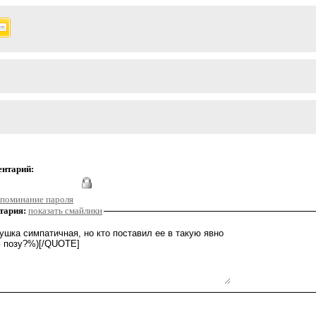
ентарий:
поминание пароля
тария:
показать смайлики