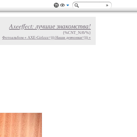
Axeeffect: лучшие знакомства!
{%CNT_NAV%}
Фотоальбом « AXE-Girlzzz=))) Наши девчонки=))) »