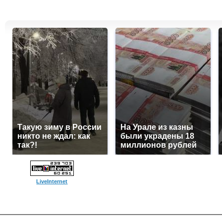
Такую зиму в России
На Урале из казны
никто не ждал: как
были украдены 18
так?!
миллионов рублей
LiveInternet