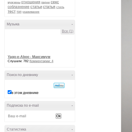
секс
отношения
мужчины
парни
статья
статьи
соблазнение
стиль
тест
топ
ухаживание
Музыка
-
Все (1)
Yago-e-Aboo - Максимум
Слушали: 782
Комментарии: 4
Поиск по дневнику
-
в этом дневнике
Подписка по e-mail
-
Статистика
-