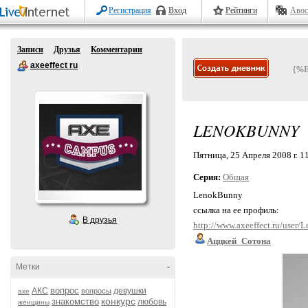
Регистрация
Вход
Рейтинги
Авос
Записи
Друзья
Комментарии
axeeffect ru
{%
LENOKBUNNY
Пятница, 25 Апреля 2008 г. 1
Серия:
Общая
LenokBunny
ссылка на ее профиль:
В друзья
http://www.axeeffect.ru/user
Аццкей_Сотона
Метки
-
вопрос
АКС
девушки
вопросы
axe
конкурс
знакомство
любовь
женщины