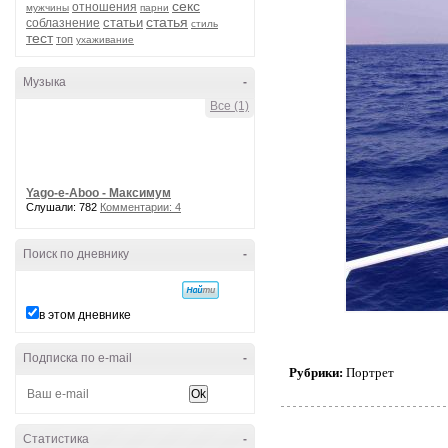
секс
отношения
мужчины
парни
статья
статьи
соблазнение
стиль
тест
топ
ухаживание
Музыка
-
Все (1)
Yago-e-Aboo - Максимум
Слушали: 782
Комментарии: 4
Поиск по дневнику
-
в этом дневнике
Подписка по e-mail
-
Рубрики:
Портрет
Статистика
-