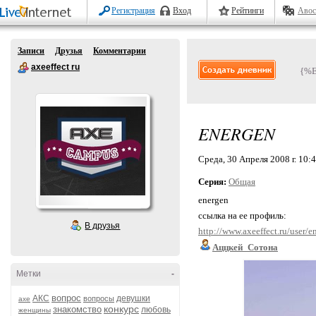
Регистрация
Вход
Рейтинги
Авос
Записи
Друзья
Комментарии
axeeffect ru
{%
ENERGEN
Среда, 30 Апреля 2008 г. 10:
Серия:
Общая
energen
ссылка на ее профиль:
В друзья
http://www.axeeffect.ru/user/e
Аццкей_Сотона
Метки
-
вопрос
АКС
девушки
вопросы
axe
конкурс
знакомство
любовь
женщины