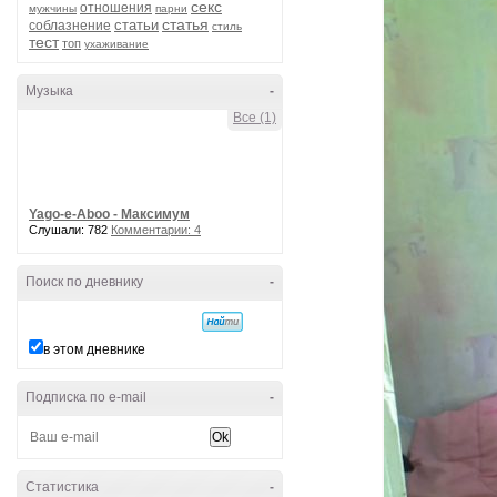
секс
отношения
мужчины
парни
статья
статьи
соблазнение
стиль
тест
топ
ухаживание
Музыка
-
Все (1)
Yago-e-Aboo - Максимум
Слушали: 782
Комментарии: 4
Поиск по дневнику
-
в этом дневнике
Подписка по e-mail
-
Статистика
-