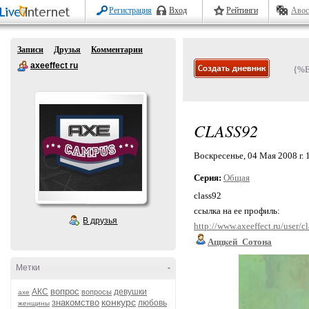
Регистрация
Вход
Рейтинги
Авос
Записи
Друзья
Комментарии
axeeffect ru
{%
CLASS92
Воскресенье, 04 Мая 2008 г. 
Серия:
Общая
class92
ссылка на ее профиль:
В друзья
http://www.axeeffect.ru/user/c
Аццкей_Сотона
Метки
-
вопрос
АКС
девушки
вопросы
axe
конкурс
знакомство
любовь
женщины