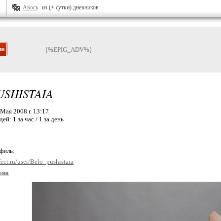
Авось
из (+ сутки) дневников
{%EPIG_ADV%}
SHISTAIA
Мая 2008 г. 13:17
дей:
1 за час / 1 за день
офиль:
ect.ru/user/Belo_pushistaia
она