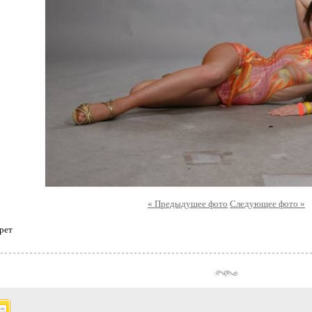
« Предыдущее фото
Следующее фото »
рет