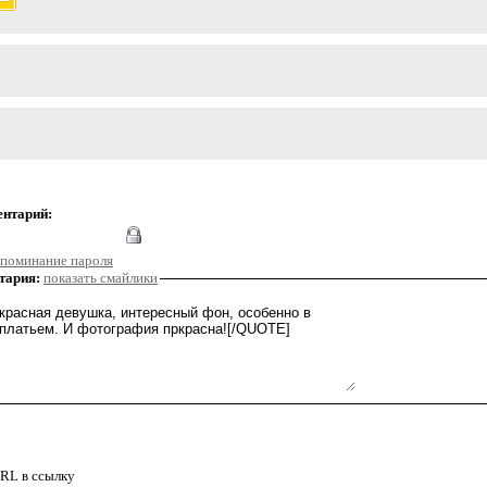
ентарий:
поминание пароля
тария:
показать смайлики
RL в ссылку