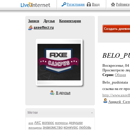
Регистрация
Вход
Рейтинги
Записи
Друзья
Комментарии
axeeffect ru
BELO_PU
Воскресенье, 04 
Просмотрело лю
Серия:
Общая
Belo_pushistaia
ссылка на ее пр
В друзья
http://www.axeeff
Аццкей_Сот
Метки
-
вопрос
АКС
девушки
вопросы
axe
конкурс
знакомство
любовь
женщины