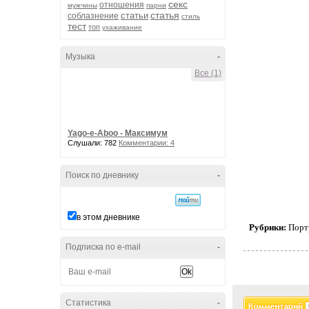
секс
отношения
мужчины
парни
статья
статьи
соблазнение
стиль
тест
топ
ухаживание
Музыка
-
Все (1)
Yago-e-Aboo - Максимум
Слушали: 782
Комментарии: 4
Поиск по дневнику
-
в этом дневнике
Рубрики:
Порт
Подписка по e-mail
-
Статистика
-