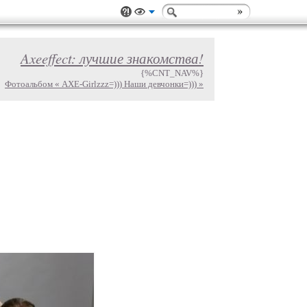
Axeeffect: лучшие знакомства!
{%CNT_NAV%}
Фотоальбом « AXE-Girlzzz=))) Наши девчонки=))) »