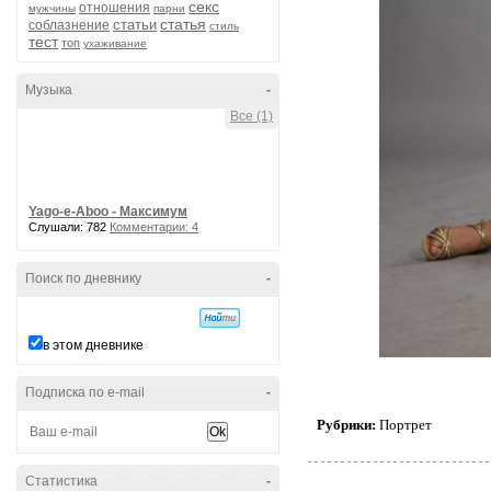
секс
отношения
мужчины
парни
статья
статьи
соблазнение
стиль
тест
топ
ухаживание
Музыка
-
Все (1)
Yago-e-Aboo - Максимум
Слушали: 782
Комментарии: 4
Поиск по дневнику
-
в этом дневнике
Подписка по e-mail
-
Рубрики:
Портрет
Статистика
-