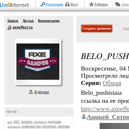
Регистрация
Вход
Рейтинги
Авос
Записи
Друзья
Комментарии
axeeffect ru
{%
BELO_PUSH
Воскресенье, 04 
Просмотрело лю
Серия:
Общая
Belo_pushistaia
В друзья
ссылка на ее про
http://www.axeeffe
Метки
-
Аццкей_Сото
вопрос
АКС
девушки
вопросы
axe
конкурс
знакомство
любовь
женщины