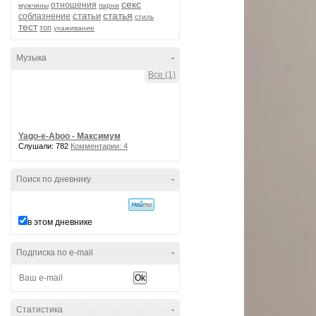
секс
отношения
мужчины
парни
статья
статьи
соблазнение
стиль
тест
топ
ухаживание
Музыка
-
Все (1)
Yago-e-Aboo - Максимум
Слушали: 782
Комментарии: 4
Поиск по дневнику
-
в этом дневнике
Подписка по e-mail
-
Статистика
-