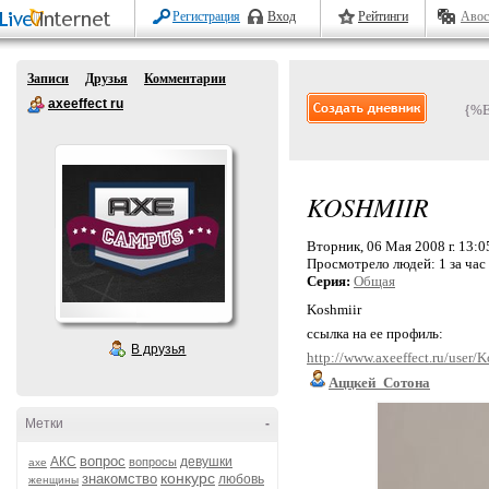
Регистрация
Вход
Рейтинги
Авос
Записи
Друзья
Комментарии
axeeffect ru
{%
KOSHMIIR
Вторник, 06 Мая 2008 г. 13:0
Просмотрело людей:
1 за час
Серия:
Общая
Koshmiir
ссылка на ее профиль:
В друзья
http://www.axeeffect.ru/user/
Аццкей_Сотона
Метки
-
вопрос
АКС
девушки
вопросы
axe
конкурс
знакомство
любовь
женщины