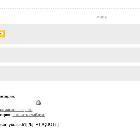
ентарий:
поминание пароля
тария:
показать смайлики