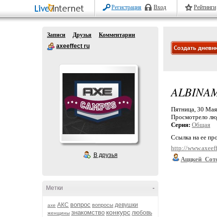
Регистрация
Вход
Рейтинги
Записи
Друзья
Комментарии
axeeffect ru
ALBINA
Пятница, 30 Мая 
Просмотрело лю
Серия:
Общая
Ссылка на ее пр
http://www.axeef
В друзья
Аццкей_Сот
Метки
-
вопрос
АКС
девушки
вопросы
axe
конкурс
знакомство
любовь
женщины