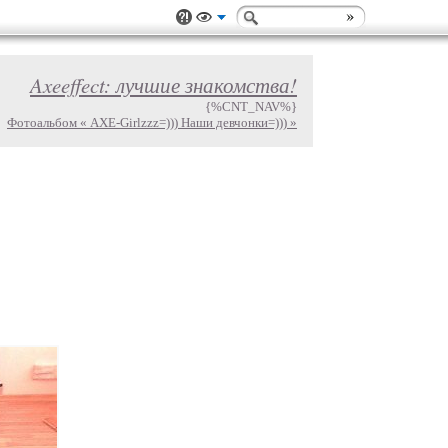
Axeeffect: лучшие знакомства!
{%CNT_NAV%}
Фотоальбом « AXE-Girlzzz=))) Наши девчонки=))) »