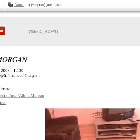
Авось
из (+ сутки) дневников
{%EPIG_ADV%}
MORGAN
2008 г. 12:30
дей:
1 за час / 1 за день
офиль:
fect.ru/user/AlbinaMorgan
она