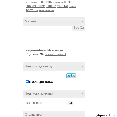
секс
отношения
мужчины
парни
статья
статьи
соблазнение
стиль
тест
топ
ухаживание
Музыка
-
Все (1)
Yago-e-Aboo - Максимум
Слушали: 782
Комментарии: 4
Поиск по дневнику
-
в этом дневнике
Подписка по e-mail
-
Статистика
-
Рубрики:
Порт