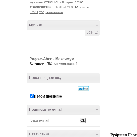
секс
отношения
мужчины
парни
статья
статьи
соблазнение
стиль
тест
топ
ухаживание
Музыка
-
Все (1)
Yago-e-Aboo - Максимум
Слушали: 782
Комментарии: 4
Поиск по дневнику
-
в этом дневнике
Подписка по e-mail
-
Статистика
-
Рубрики:
Порт