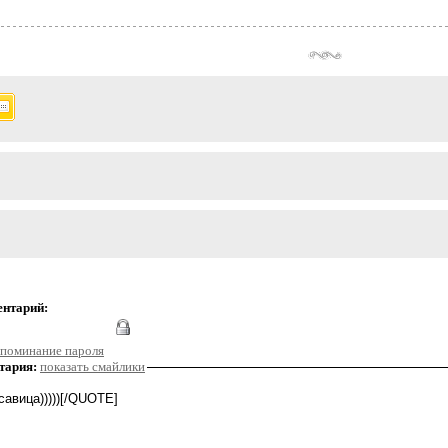
ентарий:
поминание пароля
тария:
показать смайлики