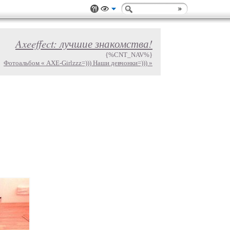
Axeeffect: лучшие знакомства!
{%CNT_NAV%}
Фотоальбом « AXE-Girlzzz=))) Наши девчонки=))) »