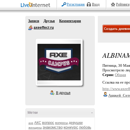
Регистрация
Вход
Рейтинги
Записи
Друзья
Комментарии
axeeffect ru
ALBINA
Пятница, 30 Мая 
Просмотрело лю
Серия:
Общая
Ссылка на ее пр
http://www.axeef
В друзья
Аццкей_Сот
Метки
-
вопрос
АКС
девушки
вопросы
axe
конкурс
знакомство
любовь
женщины