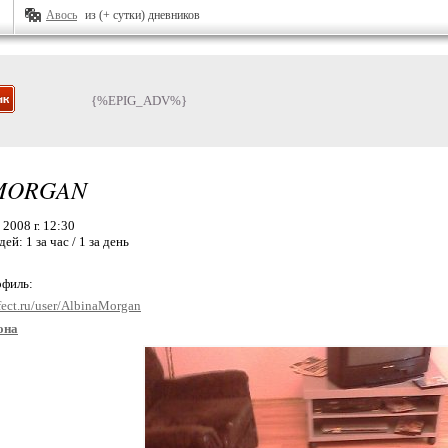
Авось
из (+ сутки) дневников
{%EPIG_ADV%}
MORGAN
2008 г. 12:30
дей:
1 за час / 1 за день
офиль:
fect.ru/user/AlbinaMorgan
она