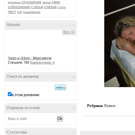
секс
отношения
мужчины
парни
статья
статьи
соблазнение
стиль
тест
топ
ухаживание
Музыка
-
Все (1)
Yago-e-Aboo - Максимум
Слушали: 782
Комментарии: 4
Поиск по дневнику
-
в этом дневнике
Рубрики:
Разное
Подписка по e-mail
-
Статистика
-