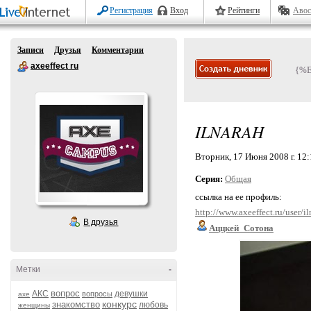
Регистрация
Вход
Рейтинги
Авос
Записи
Друзья
Комментарии
axeeffect ru
{%
ILNARAH
Вторник, 17 Июня 2008 г. 12
Серия:
Общая
ссылка на ее профиль:
http://www.axeeffect.ru/user/i
В друзья
Аццкей_Сотона
Метки
-
вопрос
АКС
девушки
вопросы
axe
конкурс
знакомство
любовь
женщины