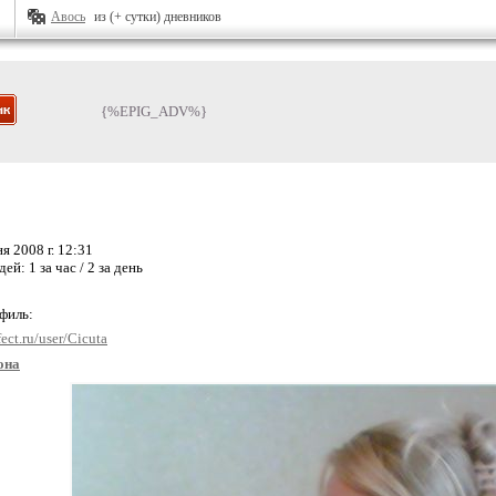
Авось
из (+ сутки) дневников
{%EPIG_ADV%}
я 2008 г. 12:31
дей:
1 за час / 2 за день
офиль:
ect.ru/user/Cicuta
она