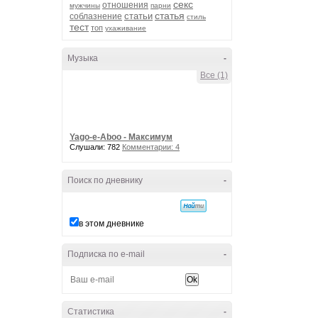
секс
отношения
мужчины
парни
статья
статьи
соблазнение
стиль
тест
топ
ухаживание
Музыка
-
Все (1)
Yago-e-Aboo - Максимум
Слушали: 782
Комментарии: 4
Поиск по дневнику
-
в этом дневнике
Подписка по e-mail
-
Статистика
-