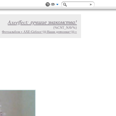
Axeeffect: лучшие знакомства!
{%CNT_NAV%}
Фотоальбом « AXE-Girlzzz=))) Наши девчонки=))) »