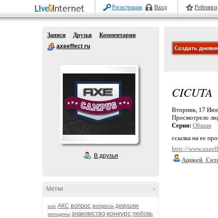
Регистрация
Вход
Рейтинги
Записи
Друзья
Комментарии
axeeffect ru
CICUTA
Вторник, 17 Июн
Просмотрело лю
Серия:
Общая
ссылка на ее пр
http://www.axeeff
В друзья
Аццкей_Сот
Метки
-
вопрос
АКС
девушки
вопросы
axe
конкурс
знакомство
любовь
женщины