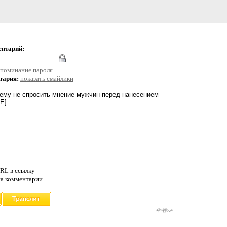
ентарий:
поминание пароля
тария:
показать смайлики
RL в ссылку
а комментарии.