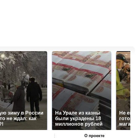
ую зиму в России
На Урале из казны
Не ешьт
то не ждал: как
были украдены 18
готовую
?!
миллионов рублей
магазин
О проекте