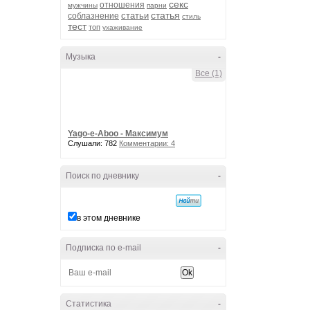
секс
отношения
мужчины
парни
статья
статьи
соблазнение
стиль
тест
топ
ухаживание
Музыка
-
Все (1)
Yago-e-Aboo - Максимум
Слушали: 782
Комментарии: 4
Поиск по дневнику
-
в этом дневнике
Подписка по e-mail
-
Статистика
-