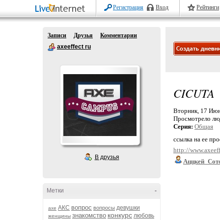
Регистрация
Вход
Рейтинги
Записи
Друзья
Комментарии
axeeffect ru
CICUTA
Вторник, 17 Июн
Просмотрело лю
Серия:
Общая
ссылка на ее пр
http://www.axeeff
В друзья
Аццкей_Сот
Метки
-
вопрос
АКС
девушки
вопросы
axe
конкурс
знакомство
любовь
женщины