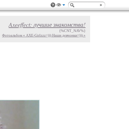
Axeeffect: лучшие знакомства!
{%CNT_NAV%}
Фотоальбом « AXE-Girlzzz=))) Наши девчонки=))) »