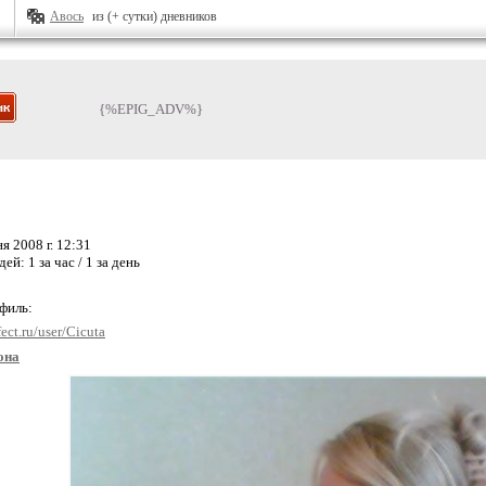
Авось
из (+ сутки) дневников
{%EPIG_ADV%}
я 2008 г. 12:31
дей:
1 за час / 1 за день
офиль:
ect.ru/user/Cicuta
она