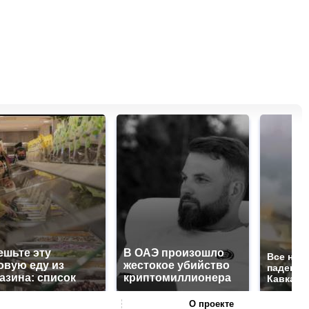
ешьте эту
В ОАЭ произошло
Все нов
овую еду из
жестокое убийство
падению
азина: список
криптомиллионера
Кавказе:
О проекте