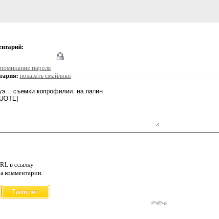
ентарий:
поминание пароля
тария:
показать смайлики
RL в ссылку
а комментарии.