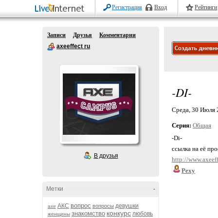
Регистрация
Вход
Рейтинги
Записи
Друзья
Комментарии
axeeffect ru
-DI-
Среда, 30 Июля 2
Серия:
Общая
-Di-
ссылка на её пр
В друзья
http://www.axeeff
Pexy
Метки
-
вопрос
АКС
девушки
вопросы
axe
конкурс
знакомство
любовь
женщины