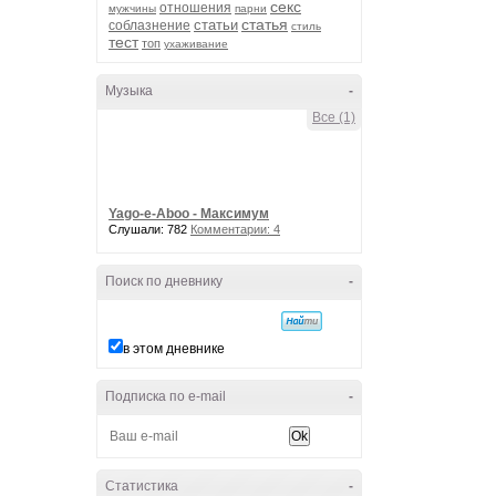
секс
отношения
мужчины
парни
статья
статьи
соблазнение
стиль
тест
топ
ухаживание
Музыка
-
Все (1)
Yago-e-Aboo - Максимум
Слушали: 782
Комментарии: 4
Поиск по дневнику
-
в этом дневнике
Подписка по e-mail
-
Статистика
-