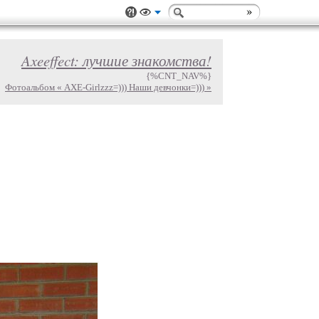
Axeeffect: лучшие знакомства!
{%CNT_NAV%}
Фотоальбом « AXE-Girlzzz=))) Наши девчонки=))) »