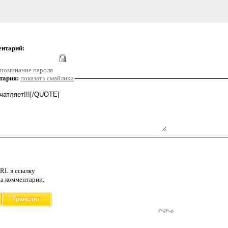
ентарий:
поминание пароля
тария:
показать смайлики
RL в ссылку
а комментарии.