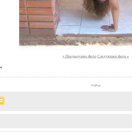
« Предыдущее фото
Следующее фото »
ое