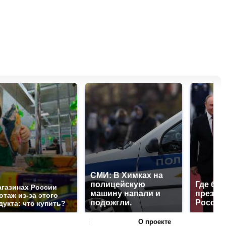
СМИ: В Химках на
полицейскую
Где буд
агазинах России
машину напали и
презид
отаж из-за этого
подожгли.
России
дукта: что купить?
О проекте