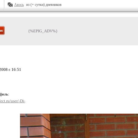
Авось
из (+ сутки) дневников
{%EPIG_ADV%}
008 г. 16:51
офиль:
ect.ru/user/-Di-