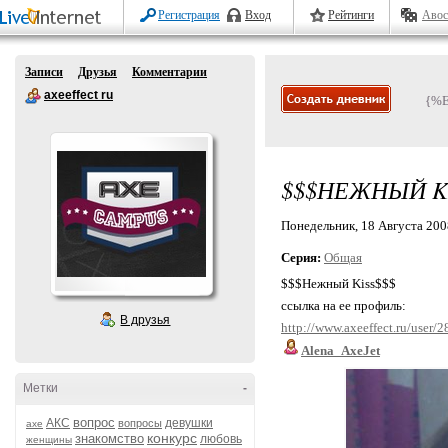
Регистрация
Вход
Рейтинги
Авос
Записи
Друзья
Комментарии
axeeffect ru
{%
$$$НЕЖНЫЙ KI
Понедельник, 18 Августа 2008
Серия:
Общая
$$$Нежный Kiss$$$
ссылка на ее профиль:
В друзья
http://www.axeeffect.ru/user/
Alena_AxeJet
Метки
-
вопрос
АКС
девушки
вопросы
axe
конкурс
знакомство
любовь
женщины