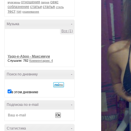
секс
отношения
мужчины
парни
статья
статьи
соблазнение
стиль
тест
топ
ухаживание
Музыка
-
Все (1)
Yago-e-Aboo - Максимум
Слушали: 782
Комментарии: 4
Поиск по дневнику
-
в этом дневнике
Подписка по e-mail
-
Статистика
-