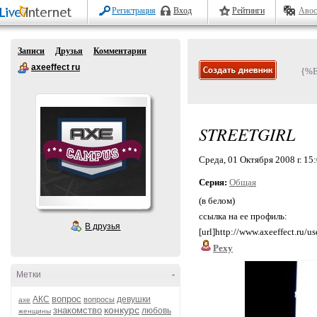
Регистрация
Вход
Рейтинги
Авос
Записи
Друзья
Комментарии
axeeffect ru
{%
STREETGIRL
Среда, 01 Октября 2008 г. 15
Серия:
Общая
(в белом)
ссылка на ее профиль:
В друзья
[url]http://www.axeeffect.ru/use
Pexy
Метки
-
вопрос
АКС
девушки
вопросы
axe
конкурс
знакомство
любовь
женщины