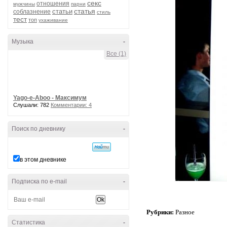
секс
отношения
мужчины
парни
статья
статьи
соблазнение
стиль
тест
топ
ухаживание
Музыка
-
Все (1)
Yago-e-Aboo - Максимум
Слушали: 782
Комментарии: 4
Поиск по дневнику
-
в этом дневнике
Подписка по e-mail
-
Рубрики:
Разное
Статистика
-