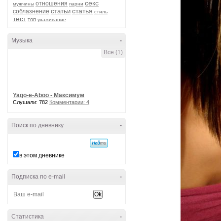
секс
отношения
мужчины
парни
статья
статьи
соблазнение
стиль
тест
топ
ухаживание
Музыка
-
Все (1)
Yago-e-Aboo - Максимум
Слушали: 782
Комментарии: 4
Поиск по дневнику
-
в этом дневнике
Подписка по e-mail
-
Статистика
-