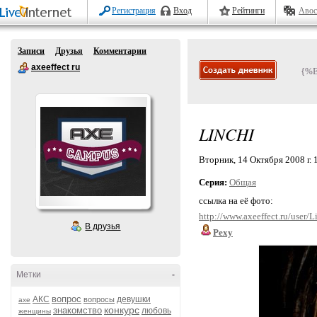
Регистрация
Вход
Рейтинги
Авос
Записи
Друзья
Комментарии
axeeffect ru
{%
LINCHI
Вторник, 14 Октября 2008 г. 
Серия:
Общая
ссылка на её фото:
http://www.axeeffect.ru/user/L
В друзья
Pexy
Метки
-
вопрос
АКС
девушки
вопросы
axe
конкурс
знакомство
любовь
женщины