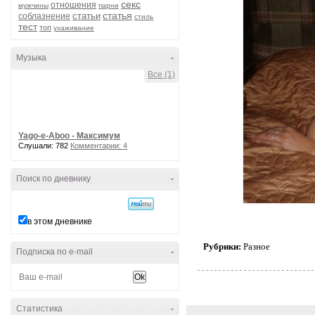
секс
отношения
мужчины
парни
статья
статьи
соблазнение
стиль
тест
топ
ухаживание
Музыка
-
Все (1)
Yago-e-Aboo - Максимум
Слушали: 782
Комментарии: 4
Поиск по дневнику
-
в этом дневнике
Рубрики:
Разное
Подписка по e-mail
-
Статистика
-