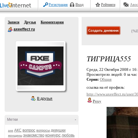
Регистрация
Вход
Рейтинги
Авос
Записи
Друзья
Комментарии
axeeffect ru
{%
ТИГРИЦА555
Среда, 22 Октября 2008 г. 16
Просмотрело людей:
0 за час
Серия:
Общая
ссылка на её профиль:
http://www.axeeffect.ru/user/
В друзья
Pexy
Метки
-
вопрос
АКС
девушки
вопросы
axe
конкурс
знакомство
любовь
женщины