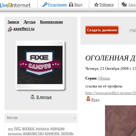
Регистрация
Вход
Рейтинги
Авос
Записи
Друзья
Комментарии
axeeffect ru
{%
ОГОЛЕННАЯ 
Четверг, 23 Октября 2008 г. 1
Серия:
Общая
ссылка на её профиль:
http://www.axeeffect.ru/user/
В друзья
Pexy
Метки
-
вопрос
АКС
девушки
вопросы
axe
конкурс
знакомство
любовь
женщины