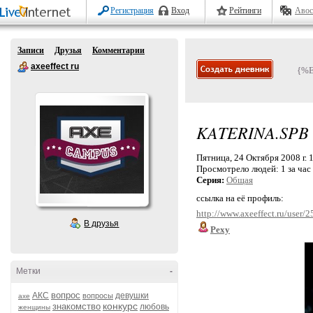
Регистрация
Вход
Рейтинги
Авос
Записи
Друзья
Комментарии
axeeffect ru
{%
KATERINA.SPB
Пятница, 24 Октября 2008 г. 
Просмотрело людей:
1 за час
Серия:
Общая
ссылка на её профиль:
http://www.axeeffect.ru/user/
В друзья
Pexy
Метки
-
вопрос
АКС
девушки
вопросы
axe
конкурс
знакомство
любовь
женщины