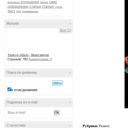
секс
отношения
мужчины
парни
статья
статьи
соблазнение
стиль
тест
топ
ухаживание
Музыка
-
Все (1)
Yago-e-Aboo - Максимум
Слушали: 782
Комментарии: 4
Поиск по дневнику
-
в этом дневнике
Подписка по e-mail
-
Статистика
-
Рубрики:
Разное