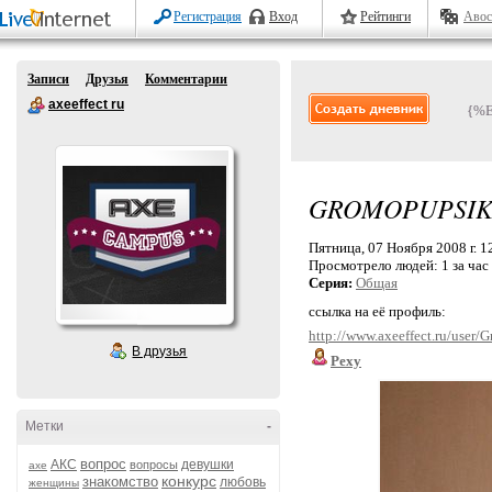
Регистрация
Вход
Рейтинги
Авос
Записи
Друзья
Комментарии
axeeffect ru
{%
GROMOPUPSI
Пятница, 07 Ноября 2008 г. 1
Просмотрело людей:
1 за час
Серия:
Общая
ссылка на её профиль:
http://www.axeeffect.ru/user/
В друзья
Pexy
Метки
-
вопрос
АКС
девушки
вопросы
axe
конкурс
знакомство
любовь
женщины