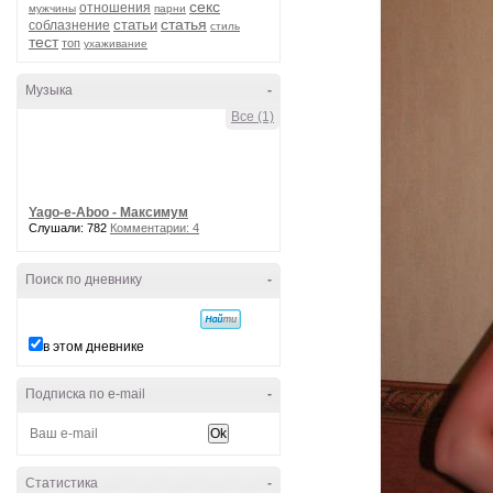
секс
отношения
мужчины
парни
статья
статьи
соблазнение
стиль
тест
топ
ухаживание
Музыка
-
Все (1)
Yago-e-Aboo - Максимум
Слушали: 782
Комментарии: 4
Поиск по дневнику
-
в этом дневнике
Подписка по e-mail
-
Статистика
-