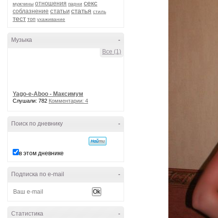
секс
отношения
мужчины
парни
статья
статьи
соблазнение
стиль
тест
топ
ухаживание
Музыка
-
Все (1)
Yago-e-Aboo - Максимум
Слушали: 782
Комментарии: 4
Поиск по дневнику
-
в этом дневнике
Подписка по e-mail
-
Статистика
-