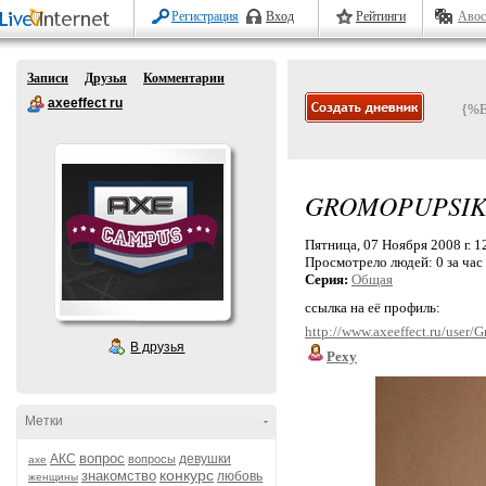
Регистрация
Вход
Рейтинги
Авос
Записи
Друзья
Комментарии
axeeffect ru
{%
GROMOPUPSI
Пятница, 07 Ноября 2008 г. 1
Просмотрело людей:
0 за час
Серия:
Общая
ссылка на её профиль:
http://www.axeeffect.ru/user/
В друзья
Pexy
Метки
-
вопрос
АКС
девушки
вопросы
axe
конкурс
знакомство
любовь
женщины