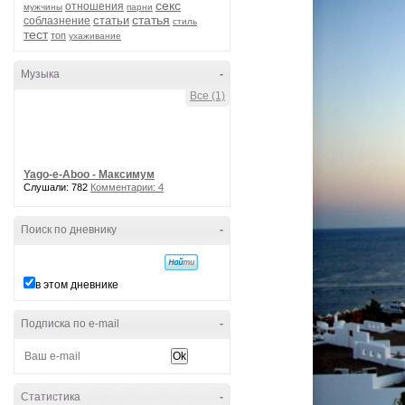
секс
отношения
мужчины
парни
статья
статьи
соблазнение
стиль
тест
топ
ухаживание
Музыка
-
Все (1)
Yago-e-Aboo - Максимум
Слушали: 782
Комментарии: 4
Поиск по дневнику
-
в этом дневнике
Подписка по e-mail
-
Статистика
-