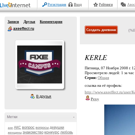
Регистрация
Вход
Рейтинги
Авос
Записи
Друзья
Комментарии
axeeffect ru
{%
KERLE
Пятница, 07 Ноября 2008 г. 1
Просмотрело людей:
1 за час
Серия:
Общая
ссылка на её профиль:
http://www.axeeffect.ru/user/K
В друзья
Pexy
Метки
-
вопрос
АКС
девушки
вопросы
axe
конкурс
знакомство
любовь
женщины