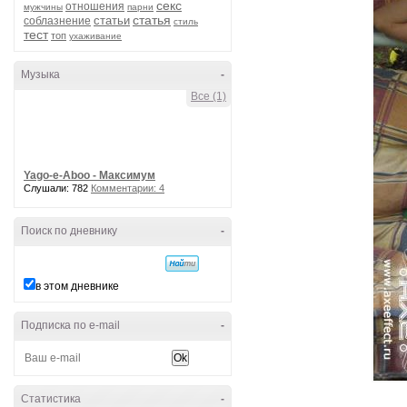
секс
отношения
мужчины
парни
статья
статьи
соблазнение
стиль
тест
топ
ухаживание
Музыка
-
Все (1)
Yago-e-Aboo - Максимум
Слушали: 782
Комментарии: 4
Поиск по дневнику
-
в этом дневнике
Подписка по e-mail
-
Статистика
-