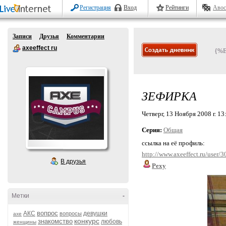
Регистрация
Вход
Рейтинги
Авос
Записи
Друзья
Комментарии
axeeffect ru
{%
ЗЕФИРКА
Четверг, 13 Ноября 2008 г. 13
Серия:
Общая
ссылка на её профиль:
http://www.axeeffect.ru/user/
В друзья
Pexy
Метки
-
вопрос
АКС
девушки
вопросы
axe
конкурс
знакомство
любовь
женщины