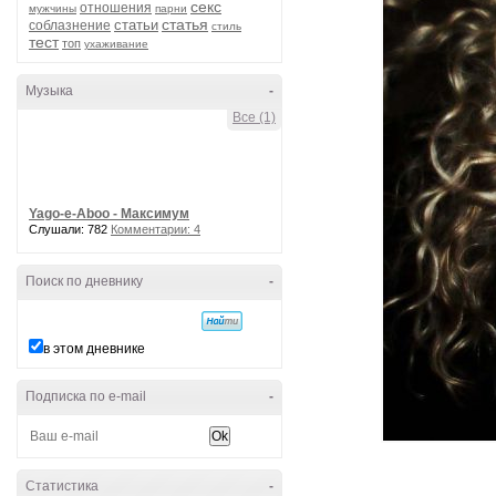
секс
отношения
мужчины
парни
статья
статьи
соблазнение
стиль
тест
топ
ухаживание
Музыка
-
Все (1)
Yago-e-Aboo - Максимум
Слушали: 782
Комментарии: 4
Поиск по дневнику
-
в этом дневнике
Подписка по e-mail
-
Статистика
-