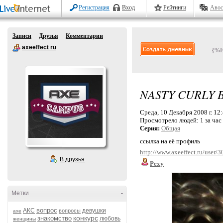
Регистрация
Вход
Рейтинги
Авос
Записи
Друзья
Комментарии
axeeffect ru
{%
NASTY CURLY 
Среда, 10 Декабря 2008 г. 12
Просмотрело людей:
1 за час
Серия:
Общая
ссылка на её профиль
http://www.axeeffect.ru/user/
В друзья
Pexy
Метки
-
вопрос
АКС
девушки
вопросы
axe
конкурс
знакомство
любовь
женщины