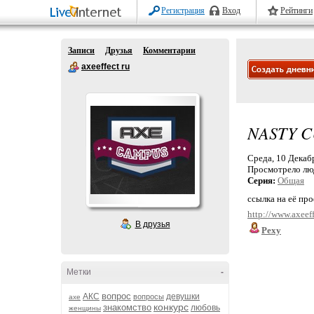
Регистрация
Вход
Рейтинги
Записи
Друзья
Комментарии
axeeffect ru
NASTY C
Среда, 10 Декабр
Просмотрело лю
Серия:
Общая
ссылка на её пр
http://www.axeef
В друзья
Pexy
Метки
-
вопрос
АКС
девушки
вопросы
axe
конкурс
знакомство
любовь
женщины