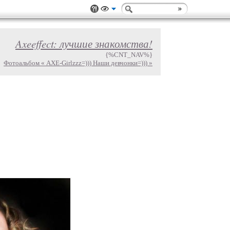
Axeeffect: лучшие знакомства!
{%CNT_NAV%}
Фотоальбом « AXE-Girlzzz=))) Наши девчонки=))) »