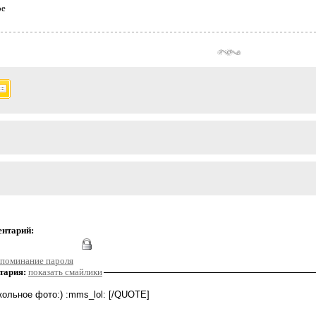
ое
ентарий:
поминание пароля
тария:
показать смайлики