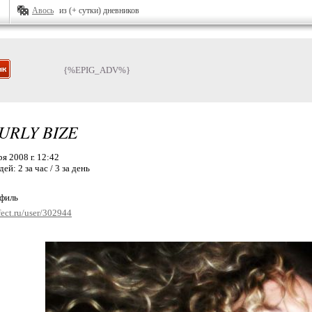
Авось
из (+ сутки) дневников
{%EPIG_ADV%}
URLY BIZE
я 2008 г. 12:42
дей:
2 за час / 3 за день
офиль
fect.ru/user/302944