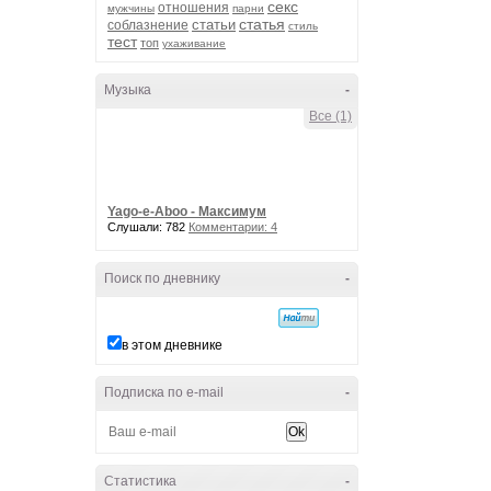
секс
отношения
мужчины
парни
статья
статьи
соблазнение
стиль
тест
топ
ухаживание
Музыка
-
Все (1)
Yago-e-Aboo - Максимум
Слушали: 782
Комментарии: 4
Поиск по дневнику
-
в этом дневнике
Подписка по e-mail
-
Статистика
-