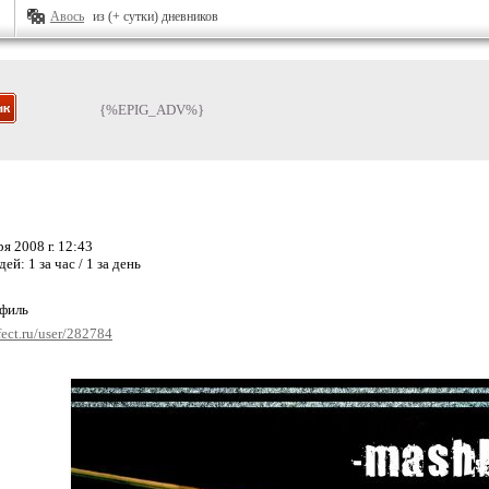
Авось
из (+ сутки) дневников
{%EPIG_ADV%}
я 2008 г. 12:43
дей:
1 за час / 1 за день
офиль
fect.ru/user/282784