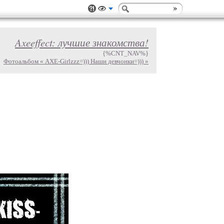
Axeeffect: лучшие знакомства!
{%CNT_NAV%}
Фотоальбом « AXE-Girlzzz=))) Наши девчонки=))) »