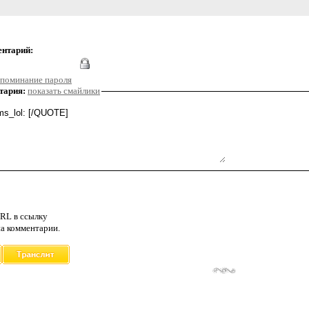
ентарий:
поминание пароля
тария:
показать смайлики
RL в ссылку
а комментарии.