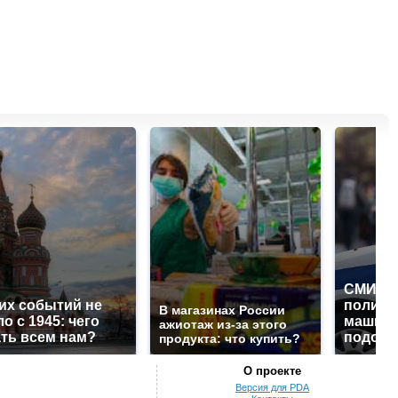
СМИ: В
их событий не
полице
В магазинах России
о с 1945: чего
машину
ажиотаж из-за этого
ть всем нам?
подожг
продукта: что купить?
О проекте
Версия для PDA