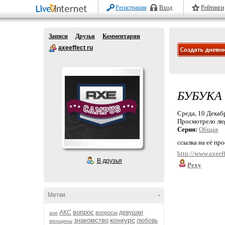
Регистрация
Вход
Рейтинги
Записи
Друзья
Комментарии
axeeffect ru
БУБУКА
Среда, 10 Декабр
Просмотрело лю
Серия:
Общая
ссылка на её пр
http://www.axeef
В друзья
Pexy
Метки
-
вопрос
АКС
девушки
вопросы
axe
конкурс
знакомство
любовь
женщины