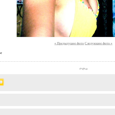
« Предыдущее фото
Следующее фото »
ое