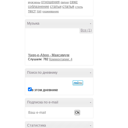
секс
отношения
мужчины
парни
статья
статьи
соблазнение
стиль
тест
топ
ухаживание
Музыка
-
Все (1)
Yago-e-Aboo - Максимум
Слушали: 782
Комментарии: 4
Поиск по дневнику
-
в этом дневнике
Подписка по e-mail
-
Статистика
-