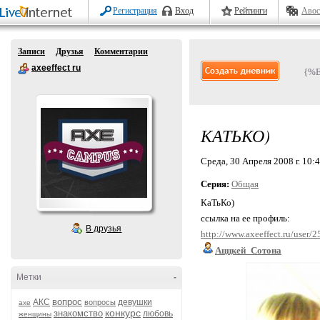
Регистрация
Вход
Рейтинги
Авос
Записи
Друзья
Комментарии
axeeffect ru
{%
КАТЬКО)
Среда, 30 Апреля 2008 г. 10:
Серия:
Общая
КаТьКо)
ссылка на ее профиль:
В друзья
http://www.axeeffect.ru/user/
Аццкей_Сотона
Метки
-
вопрос
АКС
девушки
вопросы
axe
конкурс
знакомство
любовь
женщины