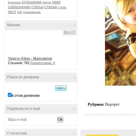
секс
отношения
мужчины
парни
статья
статьи
соблазнение
стиль
тест
топ
ухаживание
Музыка
-
Все (1)
Yago-e-Aboo - Максимум
Слушали: 782
Комментарии: 4
Поиск по дневнику
-
в этом дневнике
Рубрики:
Портрет
Подписка по e-mail
-
Статистика
-