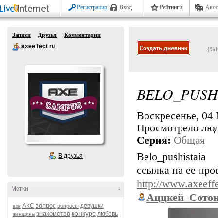
Регистрация
Вход
Рейтинги
Авос
Записи
Друзья
Комментарии
axeeffect ru
{%
BELO_PUSH
Воскресенье, 04 
Просмотрело лю
Серия:
Общая
Belo_pushistaia
В друзья
ссылка на ее про
http://www.axeeffe
Метки
-
Аццкей_Сото
вопрос
АКС
девушки
вопросы
axe
конкурс
знакомство
любовь
женщины