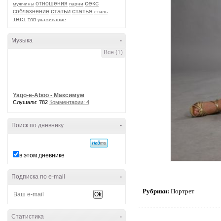
секс
отношения
мужчины
парни
статья
статьи
соблазнение
стиль
тест
топ
ухаживание
Музыка
-
Все (1)
Yago-e-Aboo - Максимум
Слушали: 782
Комментарии: 4
Поиск по дневнику
-
в этом дневнике
Подписка по e-mail
-
Рубрики:
Портрет
Статистика
-