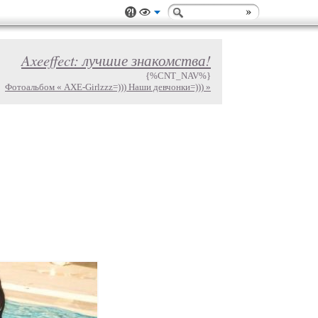
Axeeffect: лучшие знакомства!
{%CNT_NAV%}
Фотоальбом « AXE-Girlzzz=))) Наши девчонки=))) »