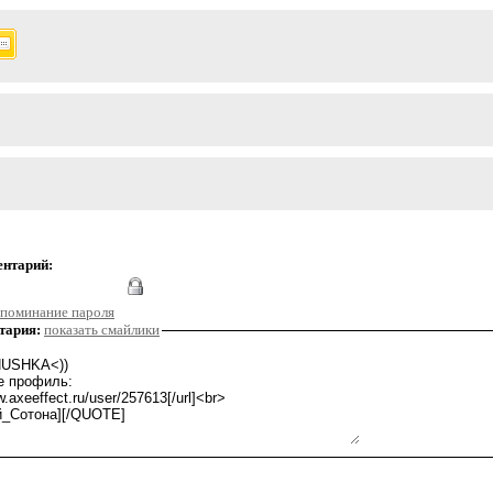
ентарий:
поминание пароля
тария:
показать смайлики