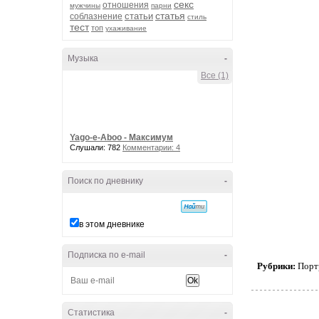
секс
отношения
мужчины
парни
статья
статьи
соблазнение
стиль
тест
топ
ухаживание
Музыка
-
Все (1)
Yago-e-Aboo - Максимум
Слушали: 782
Комментарии: 4
Поиск по дневнику
-
в этом дневнике
Подписка по e-mail
-
Рубрики:
Порт
Статистика
-