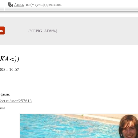
Авось
из (+ сутки) дневников
{%EPIG_ADV%}
KA<))
08 г. 10:57
офиль:
fect.ru/user/257613
она