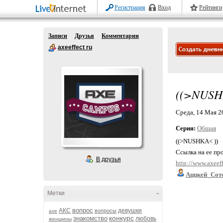
Регистрация
Вход
Рейтинги
Записи
Друзья
Комментарии
axeeffect ru
((>NUSH
Среда, 14 Мая 20
Серия:
Общая
((>NUSHKA< ))
Ссылка на ее пр
В друзья
http://www.axeef
Аццкей_Сот
Метки
-
вопрос
АКС
девушки
вопросы
axe
конкурс
знакомство
любовь
женщины