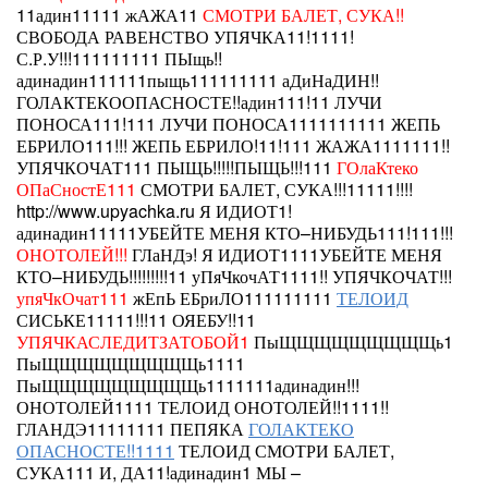
11адин11111
жАЖА11
СМОТРИ БАЛЕТ, СУКА!!
СВОБОДА РАВЕНСТВО УПЯЧКА11!1111!
С.Р.У!!!111111111 ПЫщь!!
адинадин111111пыщь111111111 аДиНаДИН!!
ГОЛАКТЕКООПАСНОСТЕ!!адин111!11
ЛУЧИ
ПОНОСА111!111
ЛУЧИ ПОНОСА1111111111 ЖЕПЬ
ЕБРИЛО111!!! ЖЕПЬ ЕБРИЛО!11!111 ЖАЖА1111111!!
УПЯЧКОЧАТ111 ПЫЩЬ!!!!!ПЫЩЬ!!!111
ГОлаКтеко
ОПаСностЕ111
СМОТРИ БАЛЕТ, СУКА!!!11111!!!!
http://www.upyachka.ru
Я ИДИОТ1!
адинадин11111УБЕЙТЕ МЕНЯ КТО–НИБУДЬ111!111!!!
ОНОТОЛЕЙ!!!
ГЛаНДэ!
Я ИДИОТ1111УБЕЙТЕ МЕНЯ
КТО–НИБУДЬ!!!!!!!!!11 уПяЧкочАТ1111!!
УПЯЧКОЧАТ!!!
упяЧкОчат111
жЕпЬ ЕБриЛО111111111
ТЕЛОИД
СИСЬКЕ11111!!!11 ОЯЕБУ!!11
УПЯЧКАСЛЕДИТЗАТОБОЙ1
ПыЩЩЩЩЩЩЩЩЩь1
ПыЩЩЩЩЩЩЩЩЩь1111
ПыЩЩЩЩЩЩЩЩЩь1111111адинадин!!!
ОНОТОЛЕЙ1111
ТЕЛОИД
ОНОТОЛЕЙ!!1111!!
ГЛАНДЭ11111111 ПЕПЯКА
ГОЛАКТЕКО
ОПАСНОСТЕ!!1111
ТЕЛОИД СМОТРИ БАЛЕТ,
СУКА111 И, ДА11!адинадин1 МЫ –