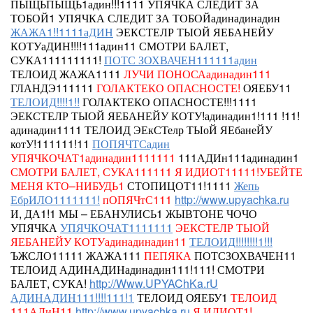
ПЫЩЬПЫЩЬ1адин!!!1111 УПЯЧКА СЛЕДИТ ЗА
ТОБОЙ1
УПЯЧКА СЛЕДИТ ЗА ТОБОЙадинадинадин
ЖАЖА1!!1111аДИН
ЭЕКСТЕЛР ТЫОЙ ЯЕБАНЕЙУ
КОТУаДИН!!!!111адин11 СМОТРИ БАЛЕТ,
СУКА111111111!
ПОТС ЗОХВАЧЕН111111адин
ТЕЛОИД
ЖАЖА1111
ЛУЧИ ПОНОСАадинадин111
ГЛАНДЭ111111
ГОЛАКТЕКО ОПАСНОСТЕ!
ОЯЕБУ11
ТЕЛОИД!!!!1!!
ГОЛАКТЕКО ОПАСНОСТЕ!!!1111
ЭЕКСТЕЛР ТЫОЙ ЯЕБАНЕЙУ КОТУ!адинадин1!111 !11!
адинадин1111
ТЕЛОИД
ЭЕкСТелр ТЫоЙ ЯЕбанеЙУ
котУ!111111!11
ПОПЯЧТСадин
УПЯЧКОЧАТ1адинадин1111111
111АДИн111адинадин1
СМОТРИ БАЛЕТ, СУКА111111
Я ИДИОТ11111!УБЕЙТЕ
МЕНЯ КТО–НИБУДЬ1
СТОПИЦОТ11!1111
Жепь
ЕбрИЛО1111111!
пОПЯЧтС111
http://www.upyachka.ru
И, ДА1!1 МЫ – ЕБАНУЛИСЬ1 ЖЫВТОНЕ ЧОЧО
УПЯЧКА
УПЯЧКОЧАТ1111111
ЭЕКСТЕЛР ТЫОЙ
ЯЕБАНЕЙУ КОТУадинадинадин11
ТЕЛОИД!!!!!!!!1!!!
ЪЖСЛО11111
ЖАЖА111
ПЕПЯКА
ПОТСЗОХВАЧЕН11
ТЕЛОИД АДИНАДИНадинадин111!111! СМОТРИ
БАЛЕТ, СУКА!
http://Www.UPYAChKa.rU
АДИНАДИН111!!!!111!1
ТЕЛОИД
ОЯЕБУ1
ТЕЛОИД
111АДиН11
http://www.upyachka.ru
Я ИДИОТ1!