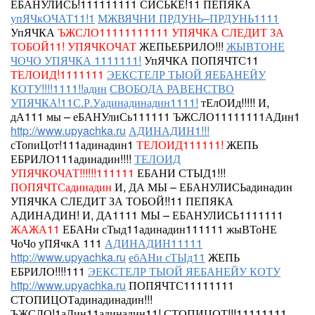
ЕБАНУЛИСЬ!111111111
СИСЬКЕ!11
ПЕПЯКА
упЯЧкОЧАТ11!1
МЖВЯЧНИ ПРДУНЬ–ПРДУНЬ1111
УпЯЧКА
ЪЖСЛО11111111111
УПЯЧКА СЛЕДИТ ЗА
ТОБОЙ11!
УПЯЧКОЧАТ
ЖЕПЬЕБРИЛО!!!
ЖЫВТОНЕ
ЧОЧО УПЯЧКА 1111111!
УпЯЧКА ПОПЯЧТС11
ТЕЛОИД!1111111
ЭЕКСТЕЛР ТЫОЙ ЯЕБАНЕЙУ
КОТУ!!!!1111!!адин
СВОБОДА РАВЕНСТВО
УПЯЧКА!11С.Р.Уадинадинадин1111!
тЕлОИд!!!!! И,
дА111 мы – еБАНУлиСь111111 ЪЖСЛО11111111АДин1
http://www.upyachka.ru
АДИНАДИН1!!!
сТопиЦот!111адинадин1
ТЕЛОИД111111!
ЖЕПЬ
ЕБРИЛО111адинадин!!!!
ТЕЛОИД
УПЯЧКОЧАТ!!!!!!111111
ЕБАНИ СТЫД1!!!
ПОПЯЧТСадинадин
И, ДА МЫ – ЕБАНУЛИСЬадинадин
УПЯЧКА СЛЕДИТ ЗА ТОБОЙ!!11 ПЕПЯКА
АДИНАДИН!
И, ДА1111 МЫ – ЕБАНУЛИСЬ1111111
ЖАЖА11
ЕБАНи сТыд11адинадин111111
жыВТоНЕ
ЧоЧо уПЯчкА 111
АДИНАДИН11111
http://www.upyachka.ru
ебАНи сТЫд11
ЖЕПЬ
ЕБРИЛО!!!!111
ЭЕКСТЕЛР ТЫОЙ ЯЕБАНЕЙУ КОТУ
http://www.upyachka.ru
ПОПЯЧТС11111111
СТОПИЦОТадинадинадин!!!
ЪЖСЛО!1аДин11адинадин11!
СТОПИЦОТ!!!11111111