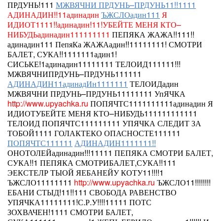
ПРДУНЬ!111
МЖВЯЧНИ ПРДУНЬ–ПРДУНЬ11!!1111
АДИНАДИН!!11адинадин
ЪЖСЛОадин111
Я
ИДИОТ1111!!адинадин!11!УБЕЙТЕ МЕНЯ КТО–
НИБУДЬадинадин111111111
ПЕПЯКА ЖАЖА!!111!!
адинадин111
ПепяКа
ЖАЖАадин!!11111111!
СМОТРИ
БАЛЕТ, СУКА!!1111111адин1!
СИСЬКЕ!1адинадин11111111 ТЕЛОИД111111!!!
МЖВЯЧНИПРДУНЬ–ПРДУНЬ111111
АДИНАДИН11адинадИн1111111
ТЕЛОИДадин
МЖВЯЧНИ ПРДУНЬ–ПРДУНЬ11111111 УпЯЧКА
http://www.upyachka.ru
ПОПЯЧТС1111111111адинадин Я
ИДИОТУБЕЙТЕ МЕНЯ КТО–НИБУДЬ111111111111
ТЕЛОИД
ПОПЯЧТС111111111 УПЯЧКА СЛЕДИТ ЗА
ТОБОЙ1111 ГОЛАКТЕКО ОПАСНОСТЕ111111
ПОПЯЧТС111111
АДИНАДИН1111111!!
ОНОТОЛЕЙадинадин!!!11111 ПЕПЯКА
СМОТРИ БАЛЕТ,
СУКА!!1
ПЕПЯКА СМОТРИБАЛЕТ,СУКА!!111
ЭЕКСТЕЛР ТЫОЙ ЯЕБАНЕЙУ КОТУ11!!!!1
ЪЖСЛО11111111
http://www.upyachka.ru
ЪЖСЛО11!!!!!!!!
ЕБАНИ СТЫД!11!!111 СВОБОДА РАВЕНСТВО
УПЯЧКА11111111!С.Р.У!!!!11111 ПОТС
ЗОХВАЧЕН!1111 СМОТРИ БАЛЕТ,