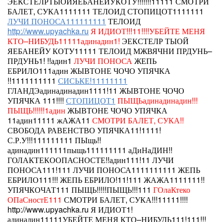
ЭЕКСТЕЛРТЫОЙЯЕБАНЕЙУКОТУ!!!!!!!11111
СМОТРИ
БАЛЕТ, СУКА1111111 ТЕЛОИД СТОПИЦОТ1111111
ЛУЧИ ПОНОСА111111111
ТЕЛОИД
http://www.upyachka.ru
Я ИДИОТ!!!11!!!!УБЕЙТЕ МЕНЯ
КТО–НИБУДЬ11111адинадин1!
ЭЕКСТЕЛР ТЫОЙ
ЯЕБАНЕЙУ КОТУ11111 ТЕЛОИД
МЖВЯЧНИ ПРДУНЬ–
ПРДУНЬ1!
!!адин1
ЛУЧИ ПОНОСА
ЖЕПЬ
ЕБРИЛО111адин ЖЫВТОНЕ ЧОЧО УПЯЧКА
!!1111111111
СИСЬКЕ!11111111
ГЛАНДЭадинадинадин1111!11
ЖЫВТОНЕ ЧОЧО
УПЯЧКА 111!!!!
СТОПИЦОТ1
ПЫЩЬадинадинадин!!!
ПЫЩЬ!!!!!!1адин
ЖЫВТОНЕ ЧОЧО УПЯЧКА
11адин11111
жАЖА11
СМОТРИ БАЛЕТ, СУКА!!
СВОБОДА РАВЕНСТВО УПЯЧКА11!1111!
С.Р.У!!!111111111 ПЫщь!!
адинадин111111пыщь111111111 аДиНаДИН!!
ГОЛАКТЕКООПАСНОСТЕ!!адин111!11
ЛУЧИ
ПОНОСА111!111
ЛУЧИ ПОНОСА1111111111 ЖЕПЬ
ЕБРИЛО111!!! ЖЕПЬ ЕБРИЛО!11!111 ЖАЖА1111111!!
УПЯЧКОЧАТ111 ПЫЩЬ!!!!!ПЫЩЬ!!!111
ГОлаКтеко
ОПаСностЕ111
СМОТРИ БАЛЕТ, СУКА!!!11111!!!!
http://www.upyachka.ru
Я ИДИОТ1!
адинадин11111УБЕЙТЕ МЕНЯ КТО–НИБУДЬ111!111!!!