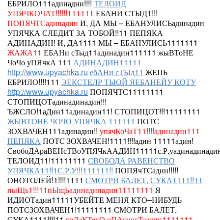
ЕБРИЛО111адинадин!!!!
ТЕЛОИД
УПЯЧКОЧАТ!!!!!!111111
ЕБАНИ СТЫД1!!!
ПОПЯЧТСадинадин
И, ДА МЫ – ЕБАНУЛИСЬадинадин
УПЯЧКА СЛЕДИТ ЗА ТОБОЙ!!11 ПЕПЯКА
АДИНАДИН!
И, ДА1111 МЫ – ЕБАНУЛИСЬ1111111
ЖАЖА11
ЕБАНи сТыд11адинадин111111
жыВТоНЕ
ЧоЧо уПЯчкА 111
АДИНАДИН11111
http://www.upyachka.ru
ебАНи сТЫд11
ЖЕПЬ
ЕБРИЛО!!!!111
ЭЕКСТЕЛР ТЫОЙ ЯЕБАНЕЙУ КОТУ
http://www.upyachka.ru
ПОПЯЧТС11111111
СТОПИЦОТадинадинадин!!!
ЪЖСЛО!1аДин11адинадин11!
СТОПИЦОТ!!!11111111
ЖЫВТОНЕ ЧОЧО УПЯЧКА 111111
ПОТС
ЗОХВАЧЕН111адинадин!!
упячКоЧаТ11!!!!адинадин111
ПЕПЯКА
ПОТС ЗОХВАЧЕН!1111!!!!адин
11111адин!
СвобоДАраВЕНсТВоУПЯЧкААДИН11111с.Р.уадинадинадин
ТЕЛОИД11!11111111
СВОБОДА РАВЕНСТВО
УПЯЧКА11!!1С.Р.У!!!111111!!
ПОПЯчТСадин!!!!!
ОНОТОЛЕЙ!1!!!!1111
СМОТРИ БАЛЕТ, СУКА1111!!11
пыЩь1!!!11пЫщЬадинадинадин11111111
Я
ИДИОТадин11111УБЕЙТЕ МЕНЯ КТО–НИБУДЬ
ПОТСЗОХВАЧЕН1!11111111
СМОТРИ БАЛЕТ,
СУКА1111!!!!11
гоЛаКТекО оПАсносТеадин1111111