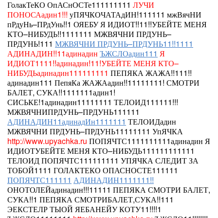
ГолакТеКО ОпАСнОСТе111111111
ЛУЧИ
ПОНОСАадин1!!!
уПЯЧКОЧАТАдИН!111111
мжВячНИ
пРдуНь–ПРдУнь!!1
ОЯЕБУ
Я ИДИОТ!!11!!УБЕЙТЕ МЕНЯ
КТО–НИБУДЬ!!1111111 МЖВЯЧНИ ПРДУНЬ–
ПРДУНЬ!111
МЖВЯЧНИ ПРДУНЬ–ПРДУНЬ11!!1111
АДИНАДИН!!11адинадин
ЪЖСЛОадин111
Я
ИДИОТ1111!!адинадин!11!УБЕЙТЕ МЕНЯ КТО–
НИБУДЬадинадин111111111
ПЕПЯКА ЖАЖА!!111!!
адинадин111
ПепяКа
ЖАЖАадин!!11111111!
СМОТРИ
БАЛЕТ, СУКА!!1111111адин1!
СИСЬКЕ!1адинадин11111111 ТЕЛОИД111111!!!
МЖВЯЧНИПРДУНЬ–ПРДУНЬ111111
АДИНАДИН11адинадИн1111111
ТЕЛОИДадин
МЖВЯЧНИ ПРДУНЬ–ПРДУНЬ11111111 УпЯЧКА
http://www.upyachka.ru
ПОПЯЧТС1111111111адинадин Я
ИДИОТУБЕЙТЕ МЕНЯ КТО–НИБУДЬ111111111111
ТЕЛОИД
ПОПЯЧТС111111111 УПЯЧКА СЛЕДИТ ЗА
ТОБОЙ1111 ГОЛАКТЕКО ОПАСНОСТЕ111111
ПОПЯЧТС111111
АДИНАДИН1111111!!
ОНОТОЛЕЙадинадин!!!11111 ПЕПЯКА
СМОТРИ БАЛЕТ,
СУКА!!1
ПЕПЯКА СМОТРИБАЛЕТ,СУКА!!111
ЭЕКСТЕЛР ТЫОЙ ЯЕБАНЕЙУ КОТУ11!!!!1