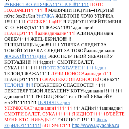
РАВЕНСТВО УПЯЧКА111С.Р.У!!!!11111
ПОТС
ЗОХВАЧЕН11!111!!!!
МЖВЯЧНИ ПРДУНЬ–ПРДУНЬ!!
пОтс ЗохВаЧен
УпЯЧКА
ЖЫВТОНЕ ЧОЧО УПЯЧКА
1!!!111111
СИСЬКЕ11адИН
Я ИДИОТ11УБЕЙТЕ МЕНЯ
КТО–НИБУДЬ1111 ЖАЖА11!!11адинадин!
ГЛАНДЭ1111!!!
адинадинадин111!
АДИНАДИНадин
ОЯЕБУ1111
ЖЕПЬ ЕБРИЛО!!!!!!!
ПЫЩЬПЫЩЬ1адин!!!1111 УПЯЧКА СЛЕДИТ ЗА
ТОБОЙ1
УПЯЧКА СЛЕДИТ ЗА ТОБОЙадинадинадин
ЖАЖА1!!1111аДИН
ЭЕКСТЕЛР ТЫОЙ ЯЕБАНЕЙУ
КОТУаДИН!!!!111адин11 СМОТРИ БАЛЕТ,
СУКА111111111!
ПОТС ЗОХВАЧЕН111111адин
ТЕЛОИД
ЖАЖА1111
ЛУЧИ ПОНОСАадинадин111
ГЛАНДЭ111111
ГОЛАКТЕКО ОПАСНОСТЕ!
ОЯЕБУ11
ТЕЛОИД!!!!1!!
ГОЛАКТЕКО ОПАСНОСТЕ!!!1111
ЭЕКСТЕЛР ТЫОЙ ЯЕБАНЕЙУ КОТУ!адинадин1!111 !11!
адинадин1111
ТЕЛОИД
ЭЕкСТелр ТЫоЙ ЯЕбанеЙУ
котУ!111111!11
ПОПЯЧТСадин
УПЯЧКОЧАТ1адинадин1111111
111АДИн111адинадин1
СМОТРИ БАЛЕТ, СУКА111111
Я ИДИОТ11111!УБЕЙТЕ
МЕНЯ КТО–НИБУДЬ1
СТОПИЦОТ11!1111
Жепь
ЕбрИЛО1111111!
пОПЯЧтС111
http://www.upyachka.ru