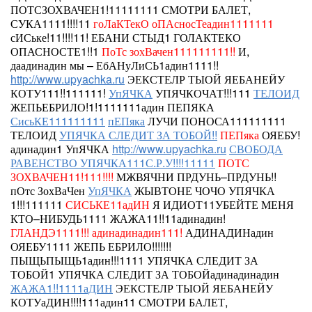
ПОТСЗОХВАЧЕН1!11111111
СМОТРИ БАЛЕТ,
СУКА1111!!!!11
гоЛаКТекО оПАсносТеадин1111111
сИСьке!11!!!!11!
ЕБАНИ СТЫД1
ГОЛАКТЕКО
ОПАСНОСТЕ1!!1
ПоТс зохВачен111111111!!
И,
даадинадин мы – ЕбАНуЛиСЬ1адин1111!!
http://www.upyachka.ru
ЭЕКСТЕЛР ТЫОЙ ЯЕБАНЕЙУ
КОТУ111!!111111!
УпЯЧКА
УПЯЧКОЧАТ!!!111
ТЕЛОИД
ЖЕПЬЕБРИЛО!1!1111111адин ПЕПЯКА
СисьКЕ111111111
пЕПяка
ЛУЧИ ПОНОСА111111111
ТЕЛОИД
УПЯЧКА СЛЕДИТ ЗА ТОБОЙ!!
ПЕПяка
ОЯЕБУ!
адинадин1 УпЯЧКА
http://www.upyachka.ru
СВОБОДА
РАВЕНСТВО УПЯЧКА111С.Р.У!!!!11111
ПОТС
ЗОХВАЧЕН11!111!!!!
МЖВЯЧНИ ПРДУНЬ–ПРДУНЬ!!
пОтс ЗохВаЧен
УпЯЧКА
ЖЫВТОНЕ ЧОЧО УПЯЧКА
1!!!111111
СИСЬКЕ11адИН
Я ИДИОТ11УБЕЙТЕ МЕНЯ
КТО–НИБУДЬ1111 ЖАЖА11!!11адинадин!
ГЛАНДЭ1111!!!
адинадинадин111!
АДИНАДИНадин
ОЯЕБУ1111
ЖЕПЬ ЕБРИЛО!!!!!!!
ПЫЩЬПЫЩЬ1адин!!!1111 УПЯЧКА СЛЕДИТ ЗА
ТОБОЙ1
УПЯЧКА СЛЕДИТ ЗА ТОБОЙадинадинадин
ЖАЖА1!!1111аДИН
ЭЕКСТЕЛР ТЫОЙ ЯЕБАНЕЙУ
КОТУаДИН!!!!111адин11 СМОТРИ БАЛЕТ,