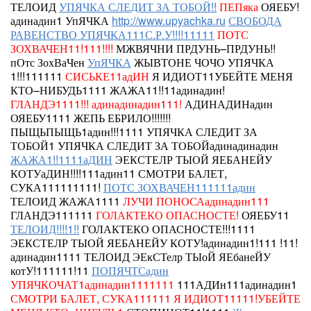
ТЕЛОИД
УПЯЧКА СЛЕДИТ ЗА ТОБОЙ!!
ПЕПяка
ОЯЕБУ!
адинадин1 УпЯЧКА
http://www.upyachka.ru
СВОБОДА
РАВЕНСТВО УПЯЧКА111С.Р.У!!!!11111
ПОТС
ЗОХВАЧЕН11!111!!!!
МЖВЯЧНИ ПРДУНЬ–ПРДУНЬ!!
пОтс ЗохВаЧен
УпЯЧКА
ЖЫВТОНЕ ЧОЧО УПЯЧКА
1!!!111111
СИСЬКЕ11адИН
Я ИДИОТ11УБЕЙТЕ МЕНЯ
КТО–НИБУДЬ1111 ЖАЖА11!!11адинадин!
ГЛАНДЭ1111!!!
адинадинадин111!
АДИНАДИНадин
ОЯЕБУ1111
ЖЕПЬ ЕБРИЛО!!!!!!!
ПЫЩЬПЫЩЬ1адин!!!1111 УПЯЧКА СЛЕДИТ ЗА
ТОБОЙ1
УПЯЧКА СЛЕДИТ ЗА ТОБОЙадинадинадин
ЖАЖА1!!1111аДИН
ЭЕКСТЕЛР ТЫОЙ ЯЕБАНЕЙУ
КОТУаДИН!!!!111адин11 СМОТРИ БАЛЕТ,
СУКА111111111!
ПОТС ЗОХВАЧЕН111111адин
ТЕЛОИД
ЖАЖА1111
ЛУЧИ ПОНОСАадинадин111
ГЛАНДЭ111111
ГОЛАКТЕКО ОПАСНОСТЕ!
ОЯЕБУ11
ТЕЛОИД!!!!1!!
ГОЛАКТЕКО ОПАСНОСТЕ!!!1111
ЭЕКСТЕЛР ТЫОЙ ЯЕБАНЕЙУ КОТУ!адинадин1!111 !11!
адинадин1111
ТЕЛОИД
ЭЕкСТелр ТЫоЙ ЯЕбанеЙУ
котУ!111111!11
ПОПЯЧТСадин
УПЯЧКОЧАТ1адинадин1111111
111АДИн111адинадин1
СМОТРИ БАЛЕТ, СУКА111111
Я ИДИОТ11111!УБЕЙТЕ