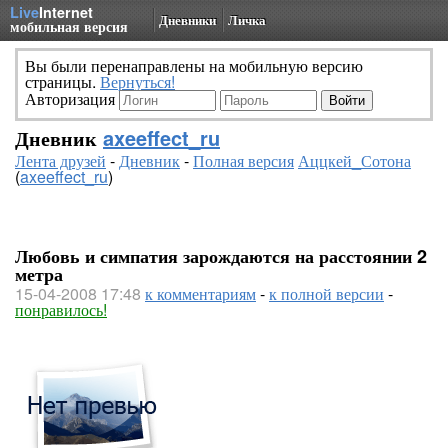
Live
Internet
Дневники
Личка
мобильная версия
Вы были перенаправлены на мобильную версию
страницы.
Вернуться!
Авторизация
Дневник
axeeffect_ru
Лента друзей
-
Дневник
-
Полная версия
Аццкей_Сотона
(
axeeffect_ru
)
Любовь и симпатия зарождаются на расстоянии 2
метра
15-04-2008 17:48
к комментариям
-
к полной версии
-
понравилось!