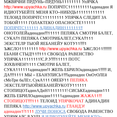
МЖВЯЧНИ ПРДУНЬ–ПРДУНЬ11111111 УпЯЧКА
http://www.upyachka.ru
ПОПЯЧТС1111111111адинадин Я
ИДИОТУБЕЙТЕ МЕНЯ КТО–НИБУДЬ111111111111
ТЕЛОИД
ПОПЯЧТС111111111 УПЯЧКА СЛЕДИТ ЗА
ТОБОЙ1111 ГОЛАКТЕКО ОПАСНОСТЕ111111
ПОПЯЧТС111111
АДИНАДИН1111111!!
ОНОТОЛЕЙадинадин!!!11111 ПЕПЯКА
СМОТРИ БАЛЕТ,
СУКА!!1
ПЕПЯКА СМОТРИБАЛЕТ,СУКА!!111
ЭЕКСТЕЛР ТЫОЙ ЯЕБАНЕЙУ КОТУ11!!!!1
ЪЖСЛО11111111
http://www.upyachka.ru
ЪЖСЛО11!!!!!!!!
ЕБАНИ СТЫД!11!!111 СВОБОДА РАВЕНСТВО
УПЯЧКА11111111!С.Р.У!!!!11111 ПОТС
ЗОХВАЧЕН!1111 СМОТРИ БАЛЕТ,
СУКА111111адинадин!1 ЖЕПЬ ЕБРИЛОадинадин1!!!!!! И,
ДА!!!!1111 МЫ – ЕБАНУЛИСЬ1!!!!адинадин ОнОтОЛЕй
сМоТри баЛЕт, СукА111 ОЯЕБУ11
ПЕПЯКА
ЭЕКСТЕЛРТЫОЙЯЕБАНЕЙУКОТУ111111
СТОПИЦОТадинАДиН11111111! СИСЬКЕадинадин111
ЖЕПЬ ЕБРИЛОадинадин11111адинадин
ЖАЖА11!!!
СТОПИЦОТ!!!!111
ТЕЛОИД
УПЯЧКОЧАТ
АДИНАДИН
ПЕПЯКА
http://www.upyachka.ru
ГЛАНДЭ!
адинадин1!1111
ЛУЧИ ПОНОСА
СВОБОДА РАВЕНСТВО
УПЯЧКА!!С.Р.У1!!1
Я ИДИОТУБЕЙТЕ МЕНЯ КТО–