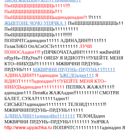
ПыЩЩЩЩЩЩЩЩЩь1111!!!!
ПыЩЩЩЩЩЩЩЩЩь!!11
ПыЩЩЩЩЩЩЩЩЩьадинадинадин!1
!!1111
ЖЫВТОНЕ ЧОЧО УПЯЧКА 1
ПыЩЩЩЩЩЩЩЩЩь11
ПыЩЩЩЩЩЩЩЩЩь111111111
ПыЩЩЩЩЩЩЩЩЩь111!!!!!!!!
ПОПЯЧТСадинадин11111 АДИНАДИН!!!111!!11
ГолакТеКО ОпАСнОСТе111111111
ЛУЧИ
ПОНОСАадин1!!!
уПЯЧКОЧАТАдИН!111111
мжВячНИ
пРдуНь–ПРдУнь!!1
ОЯЕБУ
Я ИДИОТ!!11!!УБЕЙТЕ МЕНЯ
КТО–НИБУДЬ!!1111111 МЖВЯЧНИ ПРДУНЬ–
ПРДУНЬ!111
МЖВЯЧНИ ПРДУНЬ–ПРДУНЬ11!!1111
АДИНАДИН!!11адинадин
ЪЖСЛОадин111
Я
ИДИОТ1111!!адинадин!11!УБЕЙТЕ МЕНЯ КТО–
НИБУДЬадинадин111111111
ПЕПЯКА ЖАЖА!!111!!
адинадин111
ПепяКа
ЖАЖАадин!!11111111!
СМОТРИ
БАЛЕТ, СУКА!!1111111адин1!
СИСЬКЕ!1адинадин11111111 ТЕЛОИД111111!!!
МЖВЯЧНИПРДУНЬ–ПРДУНЬ111111
АДИНАДИН11адинадИн1111111
ТЕЛОИДадин
МЖВЯЧНИ ПРДУНЬ–ПРДУНЬ11111111 УпЯЧКА
http://www.upyachka.ru
ПОПЯЧТС1111111111адинадин Я