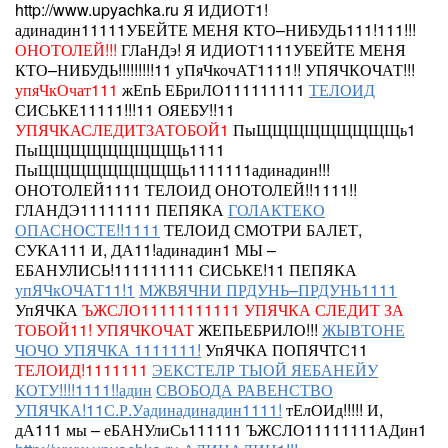
http://www.upyachka.ru
Я ИДИОТ1!
адинадин11111УБЕЙТЕ МЕНЯ КТО–НИБУДЬ111!111!!!
ОНОТОЛЕЙ!!!
ГЛаНДэ!
Я ИДИОТ1111УБЕЙТЕ МЕНЯ
КТО–НИБУДЬ!!!!!!!!!11 уПяЧкочАТ1111!!
УПЯЧКОЧАТ!!!
упяЧкОчат111
жЕпЬ ЕБриЛО111111111
ТЕЛОИД
СИСЬКЕ11111!!!11 ОЯЕБУ!!11
УПЯЧКАСЛЕДИТЗАТОБОЙ1
ПыЩЩЩЩЩЩЩЩЩь1
ПыЩЩЩЩЩЩЩЩЩь1111
ПыЩЩЩЩЩЩЩЩЩь1111111адинадин!!!
ОНОТОЛЕЙ1111
ТЕЛОИД
ОНОТОЛЕЙ!!1111!!
ГЛАНДЭ11111111 ПЕПЯКА
ГОЛАКТЕКО
ОПАСНОСТЕ!!1111
ТЕЛОИД СМОТРИ БАЛЕТ,
СУКА111 И, ДА11!адинадин1 МЫ –
ЕБАНУЛИСЬ!111111111
СИСЬКЕ!11
ПЕПЯКА
упЯЧкОЧАТ11!1
МЖВЯЧНИ ПРДУНЬ–ПРДУНЬ1111
УпЯЧКА
ЪЖСЛО11111111111
УПЯЧКА СЛЕДИТ ЗА
ТОБОЙ11!
УПЯЧКОЧАТ
ЖЕПЬЕБРИЛО!!!
ЖЫВТОНЕ
ЧОЧО УПЯЧКА 1111111!
УпЯЧКА ПОПЯЧТС11
ТЕЛОИД!1111111
ЭЕКСТЕЛР ТЫОЙ ЯЕБАНЕЙУ
КОТУ!!!!1111!!адин
СВОБОДА РАВЕНСТВО
УПЯЧКА!11С.Р.Уадинадинадин1111!
тЕлОИд!!!!! И,
дА111 мы – еБАНУлиСь111111 ЪЖСЛО11111111АДин1