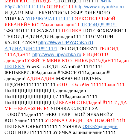
МЕНЯ КТО–НИБУДЬ1
СТОПИЦОТ11!1111
Жепь
ЕбрИЛО1111111!
пОПЯЧтС111
http://www.upyachka.ru
И, ДА1!1 МЫ – ЕБАНУЛИСЬ1 ЖЫВТОНЕ ЧОЧО
УПЯЧКА
УПЯЧКОЧАТ1111111
ЭЕКСТЕЛР ТЫОЙ
ЯЕБАНЕЙУ КОТУадинадинадин11
ТЕЛОИД!!!!!!!!1!!!
ЪЖСЛО11111
ЖАЖА111
ПЕПЯКА
ПОТСЗОХВАЧЕН11
ТЕЛОИД АДИНАДИНадинадин111!111! СМОТРИ
БАЛЕТ, СУКА!
http://Www.UPYAChKa.rU
АДИНАДИН111!!!!111!1
ТЕЛОИД
ОЯЕБУ1
ТЕЛОИД
111АДиН11
http://www.upyachka.ru
Я ИДИОТ1!
адинадин1УБЕЙТЕ МЕНЯ КТО–НИБУДЬ11!аДиН111адин
ПЕПЯКА
УпячКа сЛЕДИт ЗА тобой111!1111!
ЖЕПЬЕБРИЛО!адинадин!!
ЪЖСЛО111адинадин!!!!
адинадин!
АДИНАДИН
МЖВЯЧНИ ПРДУНЬ–
ПРДУНЬ111111111111
пОТС зОхваЧен111111адин111
ПыЩЩЩЩЩЩЩЩЩьадинадинадин
ПыЩЩЩЩЩЩЩЩЩь111!!адинадин1111
ПыЩЩЩЩЩЩЩЩЩь!
ЕБАНИ СТЫДадин!!!!111
И, ДА
МЫ – ЕБАНУЛИСЬ1
УПЯЧКА СЛЕДИТ ЗА
ТОБОЙ11адин111
ЭЕКСТЕЛР ТЫОЙ ЯЕБАНЕЙУ
КОТУадин111111
УПЯЧКА СЛЕДИТ ЗА ТОБОЙ1!!!11!1
ПЕПЯКА
ОЯЕБУ111111!1 УпЯЧКА
ОЯЕБУадинадин
СТОПИЦОТ1111!111
УпЯЧКА
адинадинадин11111