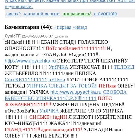
неуловимый.
вверх^
к полной версии
понравилось!
в evernote
Комментарии (44):
«первая
«назад
22-04-2008-00:37
удалить
CynicTF
сИСьке!11!!!!11!
ЕБАНИ СТЫД1
ГОЛАКТЕКО
ОПАСНОСТЕ1!!1
ПоТс зохВачен111111111!!
И,
даадинадин мы – ЕбАНуЛиСЬ1адин1111!!
http://www.upyachka.ru
ЭЕКСТЕЛР ТЫОЙ ЯЕБАНЕЙУ
КОТУ111!!111111!
УпЯЧКА
УПЯЧКОЧАТ!!!111
ТЕЛОИД
ЖЕПЬЕБРИЛО!1!1111111адин ПЕПЯКА
СисьКЕ111111111
пЕПяка
ЛУЧИ ПОНОСА111111111
ТЕЛОИД
УПЯЧКА СЛЕДИТ ЗА ТОБОЙ!!
ПЕПяка
ОЯЕБУ!
адинадин1 УпЯЧКА
http://www.upyachka.ru
СВОБОДА
РАВЕНСТВО УПЯЧКА111С.Р.У!!!!11111
ПОТС
ЗОХВАЧЕН11!111!!!!
МЖВЯЧНИ ПРДУНЬ–ПРДУНЬ!!
пОтс ЗохВаЧен
УпЯЧКА
ЖЫВТОНЕ ЧОЧО УПЯЧКА
1!!!111111
СИСЬКЕ11адИН
Я ИДИОТ11УБЕЙТЕ МЕНЯ
КТО–НИБУДЬ1111 ЖАЖА11!!11адинадин!
ГЛАНДЭ1111!!!
адинадинадин111!
АДИНАДИНадин
ОЯЕБУ1111
ЖЕПЬ ЕБРИЛО!!!!!!!