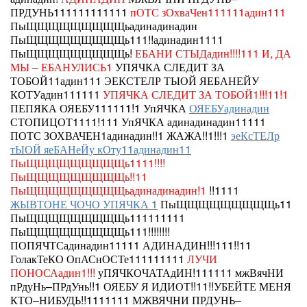
ПРДУНЬ111111111111
пОТС зОхваЧен111111адин111
ПыЩЩЩЩЩЩЩЩЩьадинадинадин
ПыЩЩЩЩЩЩЩЩЩь111!!адинадин1111
ПыЩЩЩЩЩЩЩЩЩь!
ЕБАНИ СТЫДадин!!!!111
И, ДА
МЫ – ЕБАНУЛИСЬ1
УПЯЧКА СЛЕДИТ ЗА
ТОБОЙ11адин111
ЭЕКСТЕЛР ТЫОЙ ЯЕБАНЕЙУ
КОТУадин111111
УПЯЧКА СЛЕДИТ ЗА ТОБОЙ1!!!11!1
ПЕПЯКА
ОЯЕБУ111111!1 УпЯЧКА
ОЯЕБУадинадин
СТОПИЦОТ1111!111
УпЯЧКА
адинадинадин11111
ПОТС ЗОХВАЧЕН1адинадин!!1 ЖАЖА!!1!!!1
эеКсТЕЛр
тЫОЙ яеБАНеЙу кОту11адинадин11
ПыЩЩЩЩЩЩЩЩЩь1111!!!!
ПыЩЩЩЩЩЩЩЩЩь!!11
ПыЩЩЩЩЩЩЩЩЩьадинадинадин!1
!!1111
ЖЫВТОНЕ ЧОЧО УПЯЧКА 1
ПыЩЩЩЩЩЩЩЩЩь11
ПыЩЩЩЩЩЩЩЩЩь111111111
ПыЩЩЩЩЩЩЩЩЩь111!!!!!!!!
ПОПЯЧТСадинадин11111 АДИНАДИН!!!111!!11
ГолакТеКО ОпАСнОСТе111111111
ЛУЧИ
ПОНОСАадин1!!!
уПЯЧКОЧАТАдИН!111111
мжВячНИ
пРдуНь–ПРдУнь!!1
ОЯЕБУ
Я ИДИОТ!!11!!УБЕЙТЕ МЕНЯ
КТО–НИБУДЬ!!1111111 МЖВЯЧНИ ПРДУНЬ–