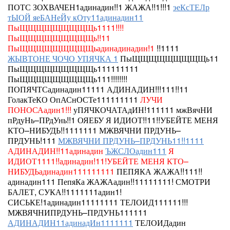
ПОТС ЗОХВАЧЕН1адинадин!!1 ЖАЖА!!1!!!1
эеКсТЕЛр
тЫОЙ яеБАНеЙу кОту11адинадин11
ПыЩЩЩЩЩЩЩЩЩь1111!!!!
ПыЩЩЩЩЩЩЩЩЩь!!11
ПыЩЩЩЩЩЩЩЩЩьадинадинадин!1
!!1111
ЖЫВТОНЕ ЧОЧО УПЯЧКА 1
ПыЩЩЩЩЩЩЩЩЩь11
ПыЩЩЩЩЩЩЩЩЩь111111111
ПыЩЩЩЩЩЩЩЩЩь111!!!!!!!!
ПОПЯЧТСадинадин11111 АДИНАДИН!!!111!!11
ГолакТеКО ОпАСнОСТе111111111
ЛУЧИ
ПОНОСАадин1!!!
уПЯЧКОЧАТАдИН!111111
мжВячНИ
пРдуНь–ПРдУнь!!1
ОЯЕБУ
Я ИДИОТ!!11!!УБЕЙТЕ МЕНЯ
КТО–НИБУДЬ!!1111111 МЖВЯЧНИ ПРДУНЬ–
ПРДУНЬ!111
МЖВЯЧНИ ПРДУНЬ–ПРДУНЬ11!!1111
АДИНАДИН!!11адинадин
ЪЖСЛОадин111
Я
ИДИОТ1111!!адинадин!11!УБЕЙТЕ МЕНЯ КТО–
НИБУДЬадинадин111111111
ПЕПЯКА ЖАЖА!!111!!
адинадин111
ПепяКа
ЖАЖАадин!!11111111!
СМОТРИ
БАЛЕТ, СУКА!!1111111адин1!
СИСЬКЕ!1адинадин11111111 ТЕЛОИД111111!!!
МЖВЯЧНИПРДУНЬ–ПРДУНЬ111111
АДИНАДИН11адинадИн1111111
ТЕЛОИДадин