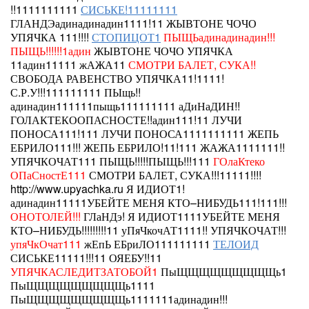
!!1111111111
СИСЬКЕ!11111111
ГЛАНДЭадинадинадин1111!11
ЖЫВТОНЕ ЧОЧО
УПЯЧКА 111!!!!
СТОПИЦОТ1
ПЫЩЬадинадинадин!!!
ПЫЩЬ!!!!!!1адин
ЖЫВТОНЕ ЧОЧО УПЯЧКА
11адин11111
жАЖА11
СМОТРИ БАЛЕТ, СУКА!!
СВОБОДА РАВЕНСТВО УПЯЧКА11!1111!
С.Р.У!!!111111111 ПЫщь!!
адинадин111111пыщь111111111 аДиНаДИН!!
ГОЛАКТЕКООПАСНОСТЕ!!адин111!11
ЛУЧИ
ПОНОСА111!111
ЛУЧИ ПОНОСА1111111111 ЖЕПЬ
ЕБРИЛО111!!! ЖЕПЬ ЕБРИЛО!11!111 ЖАЖА1111111!!
УПЯЧКОЧАТ111 ПЫЩЬ!!!!!ПЫЩЬ!!!111
ГОлаКтеко
ОПаСностЕ111
СМОТРИ БАЛЕТ, СУКА!!!11111!!!!
http://www.upyachka.ru
Я ИДИОТ1!
адинадин11111УБЕЙТЕ МЕНЯ КТО–НИБУДЬ111!111!!!
ОНОТОЛЕЙ!!!
ГЛаНДэ!
Я ИДИОТ1111УБЕЙТЕ МЕНЯ
КТО–НИБУДЬ!!!!!!!!!11 уПяЧкочАТ1111!!
УПЯЧКОЧАТ!!!
упяЧкОчат111
жЕпЬ ЕБриЛО111111111
ТЕЛОИД
СИСЬКЕ11111!!!11 ОЯЕБУ!!11
УПЯЧКАСЛЕДИТЗАТОБОЙ1
ПыЩЩЩЩЩЩЩЩЩь1
ПыЩЩЩЩЩЩЩЩЩь1111
ПыЩЩЩЩЩЩЩЩЩь1111111адинадин!!!