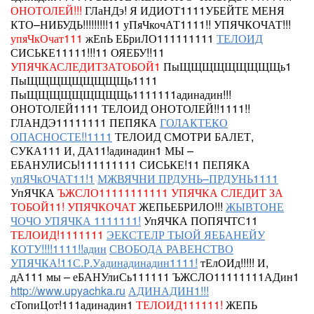
ОНОТОЛЕЙ!!!
ГЛаНДэ!
Я ИДИОТ1111УБЕЙТЕ МЕНЯ
КТО–НИБУДЬ!!!!!!!!!11 уПяЧкочАТ1111!!
УПЯЧКОЧАТ!!!
упяЧкОчат111
жЕпЬ ЕБриЛО111111111
ТЕЛОИД
СИСЬКЕ11111!!!11 ОЯЕБУ!!11
УПЯЧКАСЛЕДИТЗАТОБОЙ1
ПыЩЩЩЩЩЩЩЩЩь1
ПыЩЩЩЩЩЩЩЩЩь1111
ПыЩЩЩЩЩЩЩЩЩь1111111адинадин!!!
ОНОТОЛЕЙ1111
ТЕЛОИД
ОНОТОЛЕЙ!!1111!!
ГЛАНДЭ11111111 ПЕПЯКА
ГОЛАКТЕКО
ОПАСНОСТЕ!!1111
ТЕЛОИД СМОТРИ БАЛЕТ,
СУКА111 И, ДА11!адинадин1 МЫ –
ЕБАНУЛИСЬ!111111111
СИСЬКЕ!11
ПЕПЯКА
упЯЧкОЧАТ11!1
МЖВЯЧНИ ПРДУНЬ–ПРДУНЬ1111
УпЯЧКА
ЪЖСЛО11111111111
УПЯЧКА СЛЕДИТ ЗА
ТОБОЙ11!
УПЯЧКОЧАТ
ЖЕПЬЕБРИЛО!!!
ЖЫВТОНЕ
ЧОЧО УПЯЧКА 1111111!
УпЯЧКА ПОПЯЧТС11
ТЕЛОИД!1111111
ЭЕКСТЕЛР ТЫОЙ ЯЕБАНЕЙУ
КОТУ!!!!1111!!адин
СВОБОДА РАВЕНСТВО
УПЯЧКА!11С.Р.Уадинадинадин1111!
тЕлОИд!!!!! И,
дА111 мы – еБАНУлиСь111111 ЪЖСЛО11111111АДин1
http://www.upyachka.ru
АДИНАДИН1!!!
сТопиЦот!111адинадин1
ТЕЛОИД111111!
ЖЕПЬ