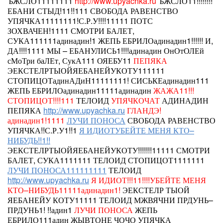
ЪЖСЛО11111111
http://www.upyachka.ru
ЪЖСЛО11!!!!!!!!
ЕБАНИ СТЫД!11!!111 СВОБОДА РАВЕНСТВО
УПЯЧКА11111111!С.Р.У!!!!11111 ПОТС
ЗОХВАЧЕН!1111 СМОТРИ БАЛЕТ,
СУКА111111адинадин!1 ЖЕПЬ ЕБРИЛОадинадин1!!!!!! И,
ДА!!!!1111 МЫ – ЕБАНУЛИСЬ1!!!!адинадин ОнОтОЛЕй
сМоТри баЛЕт, СукА111 ОЯЕБУ11
ПЕПЯКА
ЭЕКСТЕЛРТЫОЙЯЕБАНЕЙУКОТУ111111
СТОПИЦОТадинАДиН11111111! СИСЬКЕадинадин111
ЖЕПЬ ЕБРИЛОадинадин11111адинадин
ЖАЖА11!!!
СТОПИЦОТ!!!!111
ТЕЛОИД
УПЯЧКОЧАТ
АДИНАДИН
ПЕПЯКА
http://www.upyachka.ru
ГЛАНДЭ!
адинадин1!1111
ЛУЧИ ПОНОСА
СВОБОДА РАВЕНСТВО
УПЯЧКА!!С.Р.У1!!1
Я ИДИОТУБЕЙТЕ МЕНЯ КТО–
НИБУДЬ!!1!!
ЭЕКСТЕЛРТЫОЙЯЕБАНЕЙУКОТУ!!!!!!!11111
СМОТРИ
БАЛЕТ, СУКА1111111 ТЕЛОИД СТОПИЦОТ1111111
ЛУЧИ ПОНОСА111111111
ТЕЛОИД
http://www.upyachka.ru
Я ИДИОТ!!!11!!!!УБЕЙТЕ МЕНЯ
КТО–НИБУДЬ11111адинадин1!
ЭЕКСТЕЛР ТЫОЙ
ЯЕБАНЕЙУ КОТУ11111 ТЕЛОИД
МЖВЯЧНИ ПРДУНЬ–
ПРДУНЬ1!
!!адин1
ЛУЧИ ПОНОСА
ЖЕПЬ
ЕБРИЛО111адин ЖЫВТОНЕ ЧОЧО УПЯЧКА