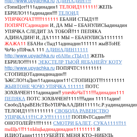
http://www.upyachka.ru
АДИНАДИН1!!!
сТопиЦот!111адинадин1
ТЕЛОИД111111!
ЖЕПЬ
ЕБРИЛО111адинадин!!!!
ТЕЛОИД
УПЯЧКОЧАТ!!!!!!111111
ЕБАНИ СТЫД1!!!
ПОПЯЧТСадинадин
И, ДА МЫ – ЕБАНУЛИСЬадинадин
УПЯЧКА СЛЕДИТ ЗА ТОБОЙ!!11 ПЕПЯКА
АДИНАДИН!
И, ДА1111 МЫ – ЕБАНУЛИСЬ1111111
ЖАЖА11
ЕБАНи сТыд11адинадин111111
жыВТоНЕ
ЧоЧо уПЯчкА 111
АДИНАДИН11111
http://www.upyachka.ru
ебАНи сТЫд11
ЖЕПЬ
ЕБРИЛО!!!!111
ЭЕКСТЕЛР ТЫОЙ ЯЕБАНЕЙУ КОТУ
http://www.upyachka.ru
ПОПЯЧТС11111111
СТОПИЦОТадинадинадин!!!
ЪЖСЛО!1аДин11адинадин11!
СТОПИЦОТ!!!11111111
ЖЫВТОНЕ ЧОЧО УПЯЧКА 111111
ПОТС
ЗОХВАЧЕН111адинадин!!
упячКоЧаТ11!!!!адинадин111
ПЕПЯКА
ПОТС ЗОХВАЧЕН!1111!!!!адин
11111адин!
СвобоДАраВЕНсТВоУПЯЧкААДИН11111с.Р.уадинадинадин
ТЕЛОИД11!11111111
СВОБОДА РАВЕНСТВО
УПЯЧКА11!!1С.Р.У!!!111111!!
ПОПЯчТСадин!!!!!
ОНОТОЛЕЙ!1!!!!1111
СМОТРИ БАЛЕТ, СУКА1111!!11
пыЩь1!!!11пЫщЬадинадинадин11111111
Я
ИДИОТадин11111УБЕЙТЕ МЕНЯ КТО–НИБУДЬ