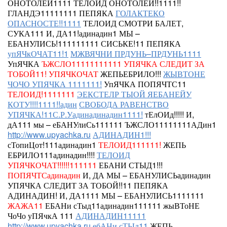
ОНОТОЛЕЙ1111
ТЕЛОИД
ОНОТОЛЕЙ!!1111!!
ГЛАНДЭ11111111 ПЕПЯКА
ГОЛАКТЕКО
ОПАСНОСТЕ!!1111
ТЕЛОИД СМОТРИ БАЛЕТ,
СУКА111 И, ДА11!адинадин1 МЫ –
ЕБАНУЛИСЬ!111111111
СИСЬКЕ!11
ПЕПЯКА
упЯЧкОЧАТ11!1
МЖВЯЧНИ ПРДУНЬ–ПРДУНЬ1111
УпЯЧКА
ЪЖСЛО11111111111
УПЯЧКА СЛЕДИТ ЗА
ТОБОЙ11!
УПЯЧКОЧАТ
ЖЕПЬЕБРИЛО!!!
ЖЫВТОНЕ
ЧОЧО УПЯЧКА 1111111!
УпЯЧКА ПОПЯЧТС11
ТЕЛОИД!1111111
ЭЕКСТЕЛР ТЫОЙ ЯЕБАНЕЙУ
КОТУ!!!!1111!!адин
СВОБОДА РАВЕНСТВО
УПЯЧКА!11С.Р.Уадинадинадин1111!
тЕлОИд!!!!! И,
дА111 мы – еБАНУлиСь111111 ЪЖСЛО11111111АДин1
http://www.upyachka.ru
АДИНАДИН1!!!
сТопиЦот!111адинадин1
ТЕЛОИД111111!
ЖЕПЬ
ЕБРИЛО111адинадин!!!!
ТЕЛОИД
УПЯЧКОЧАТ!!!!!!111111
ЕБАНИ СТЫД1!!!
ПОПЯЧТСадинадин
И, ДА МЫ – ЕБАНУЛИСЬадинадин
УПЯЧКА СЛЕДИТ ЗА ТОБОЙ!!11 ПЕПЯКА
АДИНАДИН!
И, ДА1111 МЫ – ЕБАНУЛИСЬ1111111
ЖАЖА11
ЕБАНи сТыд11адинадин111111
жыВТоНЕ
ЧоЧо уПЯчкА 111
АДИНАДИН11111
http://www.upyachka.ru
ебАНи сТЫд11
ЖЕПЬ