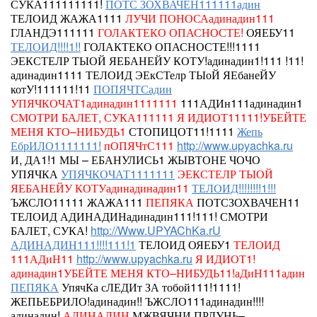
СУКА111111111!
ПОТС ЗОХВАЧЕН111111адин
ТЕЛОИД
ЖАЖА1111
ЛУЧИ ПОНОСАадинадин111
ГЛАНДЭ111111
ГОЛАКТЕКО ОПАСНОСТЕ!
ОЯЕБУ11
ТЕЛОИД!!!!1!!
ГОЛАКТЕКО ОПАСНОСТЕ!!!1111
ЭЕКСТЕЛР ТЫОЙ ЯЕБАНЕЙУ КОТУ!адинадин1!111 !11!
адинадин1111
ТЕЛОИД
ЭЕкСТелр ТЫоЙ ЯЕбанеЙУ
котУ!111111!11
ПОПЯЧТСадин
УПЯЧКОЧАТ1адинадин1111111
111АДИн111адинадин1
СМОТРИ БАЛЕТ, СУКА111111
Я ИДИОТ11111!УБЕЙТЕ
МЕНЯ КТО–НИБУДЬ1
СТОПИЦОТ11!1111
Жепь
ЕбрИЛО1111111!
пОПЯЧтС111
http://www.upyachka.ru
И, ДА1!1 МЫ – ЕБАНУЛИСЬ1 ЖЫВТОНЕ ЧОЧО
УПЯЧКА
УПЯЧКОЧАТ1111111
ЭЕКСТЕЛР ТЫОЙ
ЯЕБАНЕЙУ КОТУадинадинадин11
ТЕЛОИД!!!!!!!!1!!!
ЪЖСЛО11111
ЖАЖА111
ПЕПЯКА
ПОТСЗОХВАЧЕН11
ТЕЛОИД АДИНАДИНадинадин111!111! СМОТРИ
БАЛЕТ, СУКА!
http://Www.UPYAChKa.rU
АДИНАДИН111!!!!111!1
ТЕЛОИД
ОЯЕБУ1
ТЕЛОИД
111АДиН11
http://www.upyachka.ru
Я ИДИОТ1!
адинадин1УБЕЙТЕ МЕНЯ КТО–НИБУДЬ11!аДиН111адин
ПЕПЯКА
УпячКа сЛЕДИт ЗА тобой111!1111!
ЖЕПЬЕБРИЛО!адинадин!!
ЪЖСЛО111адинадин!!!!
адинадин!
АДИНАДИН
МЖВЯЧНИ ПРДУНЬ–