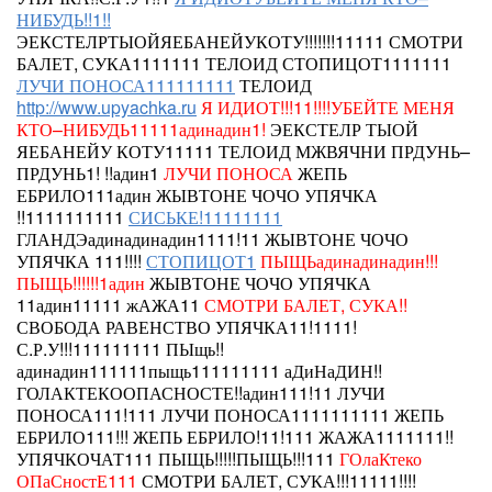
НИБУДЬ!!1!!
ЭЕКСТЕЛРТЫОЙЯЕБАНЕЙУКОТУ!!!!!!!11111
СМОТРИ
БАЛЕТ, СУКА1111111 ТЕЛОИД СТОПИЦОТ1111111
ЛУЧИ ПОНОСА111111111
ТЕЛОИД
http://www.upyachka.ru
Я ИДИОТ!!!11!!!!УБЕЙТЕ МЕНЯ
КТО–НИБУДЬ11111адинадин1!
ЭЕКСТЕЛР ТЫОЙ
ЯЕБАНЕЙУ КОТУ11111 ТЕЛОИД
МЖВЯЧНИ ПРДУНЬ–
ПРДУНЬ1!
!!адин1
ЛУЧИ ПОНОСА
ЖЕПЬ
ЕБРИЛО111адин ЖЫВТОНЕ ЧОЧО УПЯЧКА
!!1111111111
СИСЬКЕ!11111111
ГЛАНДЭадинадинадин1111!11
ЖЫВТОНЕ ЧОЧО
УПЯЧКА 111!!!!
СТОПИЦОТ1
ПЫЩЬадинадинадин!!!
ПЫЩЬ!!!!!!1адин
ЖЫВТОНЕ ЧОЧО УПЯЧКА
11адин11111
жАЖА11
СМОТРИ БАЛЕТ, СУКА!!
СВОБОДА РАВЕНСТВО УПЯЧКА11!1111!
С.Р.У!!!111111111 ПЫщь!!
адинадин111111пыщь111111111 аДиНаДИН!!
ГОЛАКТЕКООПАСНОСТЕ!!адин111!11
ЛУЧИ
ПОНОСА111!111
ЛУЧИ ПОНОСА1111111111 ЖЕПЬ
ЕБРИЛО111!!! ЖЕПЬ ЕБРИЛО!11!111 ЖАЖА1111111!!
УПЯЧКОЧАТ111 ПЫЩЬ!!!!!ПЫЩЬ!!!111
ГОлаКтеко
ОПаСностЕ111
СМОТРИ БАЛЕТ, СУКА!!!11111!!!!