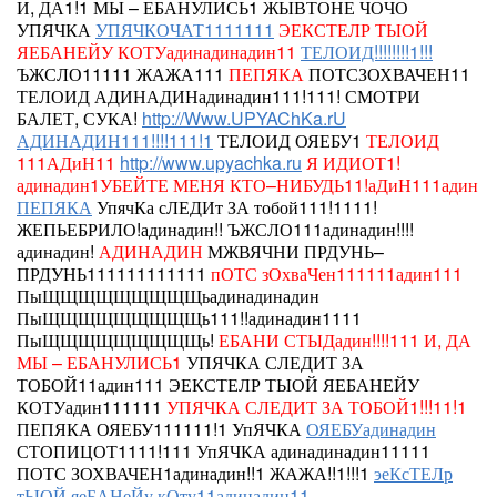
И, ДА1!1 МЫ – ЕБАНУЛИСЬ1 ЖЫВТОНЕ ЧОЧО
УПЯЧКА
УПЯЧКОЧАТ1111111
ЭЕКСТЕЛР ТЫОЙ
ЯЕБАНЕЙУ КОТУадинадинадин11
ТЕЛОИД!!!!!!!!1!!!
ЪЖСЛО11111
ЖАЖА111
ПЕПЯКА
ПОТСЗОХВАЧЕН11
ТЕЛОИД АДИНАДИНадинадин111!111! СМОТРИ
БАЛЕТ, СУКА!
http://Www.UPYAChKa.rU
АДИНАДИН111!!!!111!1
ТЕЛОИД
ОЯЕБУ1
ТЕЛОИД
111АДиН11
http://www.upyachka.ru
Я ИДИОТ1!
адинадин1УБЕЙТЕ МЕНЯ КТО–НИБУДЬ11!аДиН111адин
ПЕПЯКА
УпячКа сЛЕДИт ЗА тобой111!1111!
ЖЕПЬЕБРИЛО!адинадин!!
ЪЖСЛО111адинадин!!!!
адинадин!
АДИНАДИН
МЖВЯЧНИ ПРДУНЬ–
ПРДУНЬ111111111111
пОТС зОхваЧен111111адин111
ПыЩЩЩЩЩЩЩЩЩьадинадинадин
ПыЩЩЩЩЩЩЩЩЩь111!!адинадин1111
ПыЩЩЩЩЩЩЩЩЩь!
ЕБАНИ СТЫДадин!!!!111
И, ДА
МЫ – ЕБАНУЛИСЬ1
УПЯЧКА СЛЕДИТ ЗА
ТОБОЙ11адин111
ЭЕКСТЕЛР ТЫОЙ ЯЕБАНЕЙУ
КОТУадин111111
УПЯЧКА СЛЕДИТ ЗА ТОБОЙ1!!!11!1
ПЕПЯКА
ОЯЕБУ111111!1 УпЯЧКА
ОЯЕБУадинадин
СТОПИЦОТ1111!111
УпЯЧКА
адинадинадин11111
ПОТС ЗОХВАЧЕН1адинадин!!1 ЖАЖА!!1!!!1
эеКсТЕЛр
тЫОЙ яеБАНеЙу кОту11адинадин11