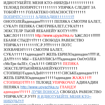
ИДИОТУБЕЙТЕ МЕНЯ КТО–НИБУДЬ111111111111
ТЕЛОИД
ПОПЯЧТС111111111 УПЯЧКА СЛЕДИТ ЗА
ТОБОЙ1111 ГОЛАКТЕКО ОПАСНОСТЕ111111
ПОПЯЧТС111111
АДИНАДИН1111111!!
ОНОТОЛЕЙадинадин!!!11111 ПЕПЯКА
СМОТРИ БАЛЕТ,
СУКА!!1
ПЕПЯКА СМОТРИБАЛЕТ,СУКА!!111
ЭЕКСТЕЛР ТЫОЙ ЯЕБАНЕЙУ КОТУ11!!!!1
ЪЖСЛО11111111
http://www.upyachka.ru
ЪЖСЛО11!!!!!!!!
ЕБАНИ СТЫД!11!!111 СВОБОДА РАВЕНСТВО
УПЯЧКА11111111!С.Р.У!!!!11111 ПОТС
ЗОХВАЧЕН!1111 СМОТРИ БАЛЕТ,
СУКА111111адинадин!1 ЖЕПЬ ЕБРИЛОадинадин1!!!!!! И,
ДА!!!!1111 МЫ – ЕБАНУЛИСЬ1!!!!адинадин ОнОтОЛЕй
сМоТри баЛЕт, СукА111 ОЯЕБУ11
ПЕПЯКА
ЭЕКСТЕЛРТЫОЙЯЕБАНЕЙУКОТУ111111
СТОПИЦОТадинАДиН11111111! СИСЬКЕадинадин111
ЖЕПЬ ЕБРИЛОадинадин11111адинадин
ЖАЖА11!!!
СТОПИЦОТ!!!!111
ТЕЛОИД
УПЯЧКОЧАТ
АДИНАДИН
ПЕПЯКА
http://www.upyachka.ru
ГЛАНДЭ!
адинадин1!1111
ЛУЧИ ПОНОСА
СВОБОДА РАВЕНСТВО
УПЯЧКА!!С.Р.У1!!1
Я ИДИОТУБЕЙТЕ МЕНЯ КТО–
НИБУДЬ!!1!!