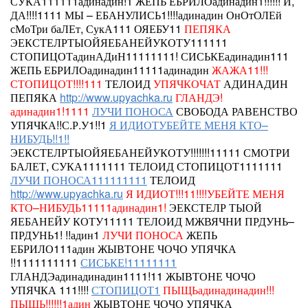
СУКА111111адинадин!1 ЖЕПЬ ЕБРИЛОадинадин1!!!!!! И,
ДА!!!!1111 МЫ – ЕБАНУЛИСЬ1!!!!адинадин ОнОтОЛЕй
сМоТри баЛЕт, СукА111 ОЯЕБУ11
ПЕПЯКА
ЭЕКСТЕЛРТЫОЙЯЕБАНЕЙУКОТУ111111
СТОПИЦОТадинАДиН11111111! СИСЬКЕадинадин111
ЖЕПЬ ЕБРИЛОадинадин11111адинадин
ЖАЖА11!!!
СТОПИЦОТ!!!!111
ТЕЛОИД
УПЯЧКОЧАТ
АДИНАДИН
ПЕПЯКА
http://www.upyachka.ru
ГЛАНДЭ!
адинадин1!1111
ЛУЧИ ПОНОСА
СВОБОДА РАВЕНСТВО
УПЯЧКА!!С.Р.У1!!1
Я ИДИОТУБЕЙТЕ МЕНЯ КТО–
НИБУДЬ!!1!!
ЭЕКСТЕЛРТЫОЙЯЕБАНЕЙУКОТУ!!!!!!!11111
СМОТРИ
БАЛЕТ, СУКА1111111 ТЕЛОИД СТОПИЦОТ1111111
ЛУЧИ ПОНОСА111111111
ТЕЛОИД
http://www.upyachka.ru
Я ИДИОТ!!!11!!!!УБЕЙТЕ МЕНЯ
КТО–НИБУДЬ11111адинадин1!
ЭЕКСТЕЛР ТЫОЙ
ЯЕБАНЕЙУ КОТУ11111 ТЕЛОИД
МЖВЯЧНИ ПРДУНЬ–
ПРДУНЬ1!
!!адин1
ЛУЧИ ПОНОСА
ЖЕПЬ
ЕБРИЛО111адин ЖЫВТОНЕ ЧОЧО УПЯЧКА
!!1111111111
СИСЬКЕ!11111111
ГЛАНДЭадинадинадин1111!11
ЖЫВТОНЕ ЧОЧО
УПЯЧКА 111!!!!
СТОПИЦОТ1
ПЫЩЬадинадинадин!!!
ПЫЩЬ!!!!!!1адин
ЖЫВТОНЕ ЧОЧО УПЯЧКА