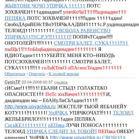
ЖЫВТОНЕ ЧОЧО УПЯЧКА 111111
ПОТС
ЗОХВАЧЕН111адинадин!!
упячКоЧаТ11!!!!адинадин111
ПЕПЯКА
ПОТС ЗОХВАЧЕН!1111!!!!адин
11111адин!
СвобоДАраВЕНсТВоУПЯЧкААДИН11111с.Р.уадинадинадин
ТЕЛОИД11!11111111
СВОБОДА РАВЕНСТВО
УПЯЧКА11!!1С.Р.У!!!111111!!
ПОПЯчТСадин!!!!!
ОНОТОЛЕЙ!1!!!!1111
СМОТРИ БАЛЕТ, СУКА1111!!11
пыЩь1!!!11пЫщЬадинадинадин11111111
Я
ИДИОТадин11111УБЕЙТЕ МЕНЯ КТО–НИБУДЬ
ПОТСЗОХВАЧЕН1!11111111
СМОТРИ БАЛЕТ,
СУКА1111!!!!11
гоЛаКТекО оПАсносТеадин1111111
Обратиться
-
Ответить
-
К полной версии
22-04-2008-00:37
удалить
CynicTF
сИСьке!11!!!!11!
ЕБАНИ СТЫД1
ГОЛАКТЕКО
ОПАСНОСТЕ1!!1
ПоТс зохВачен111111111!!
И,
даадинадин мы – ЕбАНуЛиСЬ1адин1111!!
http://www.upyachka.ru
ЭЕКСТЕЛР ТЫОЙ ЯЕБАНЕЙУ
КОТУ111!!111111!
УпЯЧКА
УПЯЧКОЧАТ!!!111
ТЕЛОИД
ЖЕПЬЕБРИЛО!1!1111111адин ПЕПЯКА
СисьКЕ111111111
пЕПяка
ЛУЧИ ПОНОСА111111111
ТЕЛОИД
УПЯЧКА СЛЕДИТ ЗА ТОБОЙ!!
ПЕПяка
ОЯЕБУ!
адинадин1 УпЯЧКА
http://www.upyachka.ru
СВОБОДА