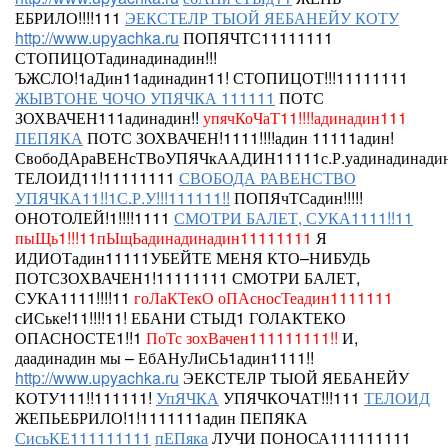
ЕБРИЛО!!!!111
ЭЕКСТЕЛР ТЫОЙ ЯЕБАНЕЙУ КОТУ
http://www.upyachka.ru
ПОПЯЧТС11111111
СТОПИЦОТадинадинадин!!!
ЪЖСЛО!1аДин11адинадин11!
СТОПИЦОТ!!!11111111
ЖЫВТОНЕ ЧОЧО УПЯЧКА 111111
ПОТС
ЗОХВАЧЕН111адинадин!!
упячКоЧаТ11!!!!адинадин111
ПЕПЯКА
ПОТС ЗОХВАЧЕН!1111!!!!адин
11111адин!
СвобоДАраВЕНсТВоУПЯЧкААДИН11111с.Р.уадинадинадин
ТЕЛОИД11!11111111
СВОБОДА РАВЕНСТВО
УПЯЧКА11!!1С.Р.У!!!111111!!
ПОПЯчТСадин!!!!!
ОНОТОЛЕЙ!1!!!!1111
СМОТРИ БАЛЕТ, СУКА1111!!11
пыЩь1!!!11пЫщЬадинадинадин11111111
Я
ИДИОТадин11111УБЕЙТЕ МЕНЯ КТО–НИБУДЬ
ПОТСЗОХВАЧЕН1!11111111
СМОТРИ БАЛЕТ,
СУКА1111!!!!11
гоЛаКТекО оПАсносТеадин1111111
сИСьке!11!!!!11!
ЕБАНИ СТЫД1
ГОЛАКТЕКО
ОПАСНОСТЕ1!!1
ПоТс зохВачен111111111!!
И,
даадинадин мы – ЕбАНуЛиСЬ1адин1111!!
http://www.upyachka.ru
ЭЕКСТЕЛР ТЫОЙ ЯЕБАНЕЙУ
КОТУ111!!111111!
УпЯЧКА
УПЯЧКОЧАТ!!!111
ТЕЛОИД
ЖЕПЬЕБРИЛО!1!1111111адин ПЕПЯКА
СисьКЕ111111111
пЕПяка
ЛУЧИ ПОНОСА111111111