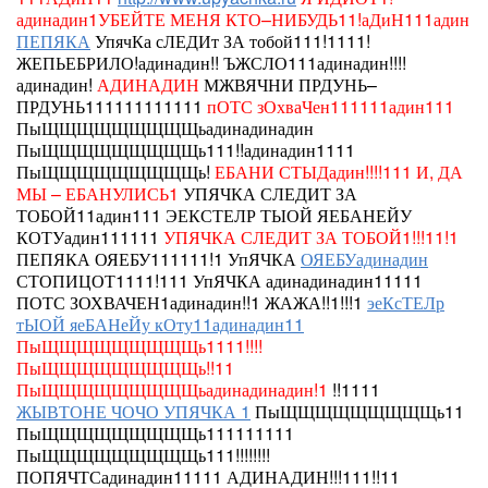
адинадин1УБЕЙТЕ МЕНЯ КТО–НИБУДЬ11!аДиН111адин
ПЕПЯКА
УпячКа сЛЕДИт ЗА тобой111!1111!
ЖЕПЬЕБРИЛО!адинадин!!
ЪЖСЛО111адинадин!!!!
адинадин!
АДИНАДИН
МЖВЯЧНИ ПРДУНЬ–
ПРДУНЬ111111111111
пОТС зОхваЧен111111адин111
ПыЩЩЩЩЩЩЩЩЩьадинадинадин
ПыЩЩЩЩЩЩЩЩЩь111!!адинадин1111
ПыЩЩЩЩЩЩЩЩЩь!
ЕБАНИ СТЫДадин!!!!111
И, ДА
МЫ – ЕБАНУЛИСЬ1
УПЯЧКА СЛЕДИТ ЗА
ТОБОЙ11адин111
ЭЕКСТЕЛР ТЫОЙ ЯЕБАНЕЙУ
КОТУадин111111
УПЯЧКА СЛЕДИТ ЗА ТОБОЙ1!!!11!1
ПЕПЯКА
ОЯЕБУ111111!1 УпЯЧКА
ОЯЕБУадинадин
СТОПИЦОТ1111!111
УпЯЧКА
адинадинадин11111
ПОТС ЗОХВАЧЕН1адинадин!!1 ЖАЖА!!1!!!1
эеКсТЕЛр
тЫОЙ яеБАНеЙу кОту11адинадин11
ПыЩЩЩЩЩЩЩЩЩь1111!!!!
ПыЩЩЩЩЩЩЩЩЩь!!11
ПыЩЩЩЩЩЩЩЩЩьадинадинадин!1
!!1111
ЖЫВТОНЕ ЧОЧО УПЯЧКА 1
ПыЩЩЩЩЩЩЩЩЩь11
ПыЩЩЩЩЩЩЩЩЩь111111111
ПыЩЩЩЩЩЩЩЩЩь111!!!!!!!!
ПОПЯЧТСадинадин11111 АДИНАДИН!!!111!!11