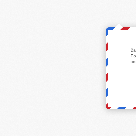
Ва
По
по